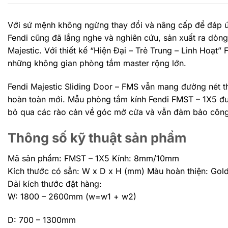
Với sứ mệnh không ngừng thay đổi và nâng cấp để đáp ứ
Fendi cũng đã lắng nghe và nghiên cứu, sản xuất ra dòng
Majestic. Với thiết kế “Hiện Đại – Trẻ Trung – Linh Hoạ
những không gian phòng tắm master rộng lớn.
Fendi Majestic Sliding Door – FMS vẫn mang đường nét th
hoàn toàn mới. Mẫu phòng tắm kính Fendi FMST – 1X5 được
bỏ qua các rào cản về góc mở cửa và vẫn đảm bảo công 
Thông số kỹ thuật sản phẩm
Mã sản phẩm: FMST – 1X5 Kính: 8mm/10mm
Kích thước có sẵn: W x D x H (mm) Màu hoàn thiện: Gold
Dải kích thước đặt hàng:
W: 1800 – 2600mm (w=w1 + w2)
D: 700 – 1300mm