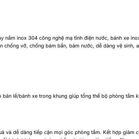
tay nắm inox 304 công nghệ mạ tĩnh điện nước, bánh xe in
àn chống vỡ, chống bám bẩn, bám nước, dễ dàng vệ sinh, an
bộ bản lề/bánh xe trong khung giúp tổng thể bộ phòng tắm 
 quả và dễ dàng tiếp cận mọi góc phòng tắm. Kết hợp giảm 