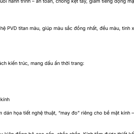
uối hành trình – an toàn, chống kẹt tay, giảm tiếng động m
hệ PVD titan màu, giúp màu sắc đồng nhất, đều màu, tinh 
h kiến trúc, mang dấu ấn thời trang:
 kính
m dán họa tiết nghệ thuật, “may đo” riêng cho bề mặt kính 