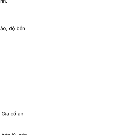
ạnh.
xảo, độ bền
– Gia cố an