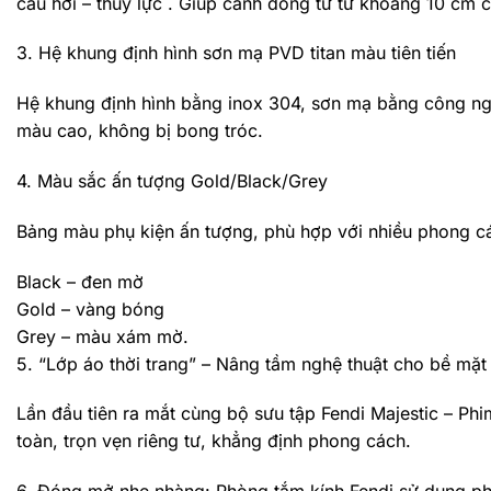
cấu hơi – thuỷ lực . Giúp cánh đóng từ từ khoảng 10 cm c
3. Hệ khung định hình sơn mạ PVD titan màu tiên tiến
Hệ khung định hình bằng inox 304, sơn mạ bằng công ng
màu cao, không bị bong tróc.
4. Màu sắc ấn tượng Gold/Black/Grey
Bảng màu phụ kiện ấn tượng, phù hợp với nhiều phong các
Black – đen mờ
Gold – vàng bóng
Grey – màu xám mờ.
5. “Lớp áo thời trang” – Nâng tầm nghệ thuật cho bề mặt
Lần đầu tiên ra mắt cùng bộ sưu tập Fendi Majestic – Phi
toàn, trọn vẹn riêng tư, khẳng định phong cách.