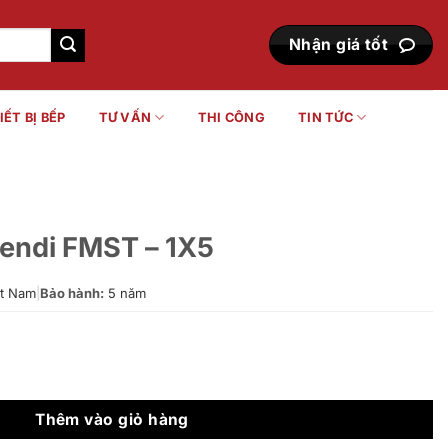
Nhận giá tốt
IẾT BỊ BẾP
TƯ VẤN
THI CÔNG
TIN TỨC
Fendi FMST – 1X5
t Nam
|
Bảo hành:
5 năm
X5 số lượng
Thêm vào giỏ hàng