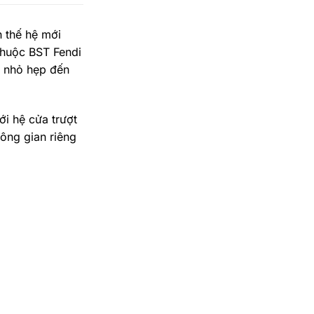
 thế hệ mới
thuộc BST Fendi
ừ nhỏ hẹp đến
ới hệ cửa trượt
ông gian riêng