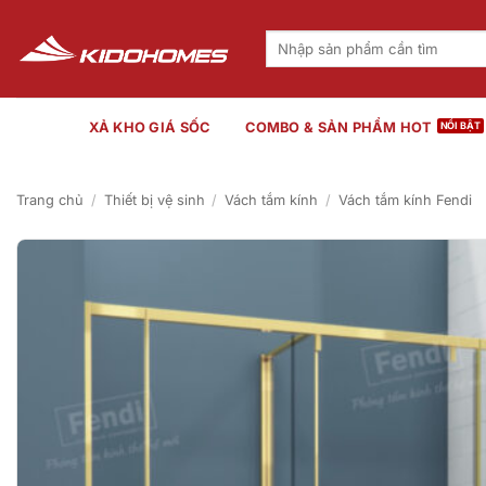
Bỏ
qua
Tìm
kiếm:
nội
dung
XẢ KHO GIÁ SỐC
COMBO & SẢN PHẨM HOT
Trang chủ
/
Thiết bị vệ sinh
/
Vách tắm kính
/
Vách tắm kính Fendi