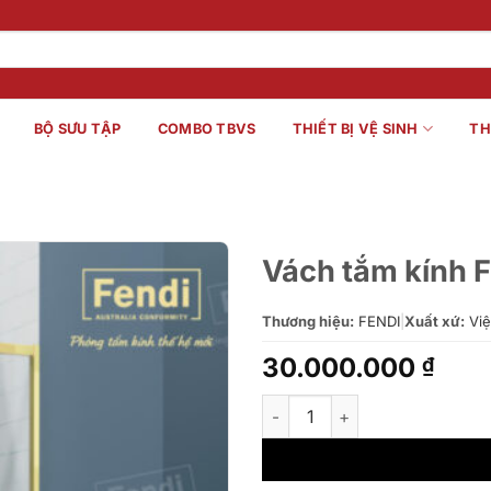
BỘ SƯU TẬP
COMBO TBVS
THIẾT BỊ VỆ SINH
TH
Vách tắm kính 
Thương hiệu:
FENDI
|
Xuất xứ:
Việ
30.000.000
₫
Vách tắm kính Fendi FMST – 1