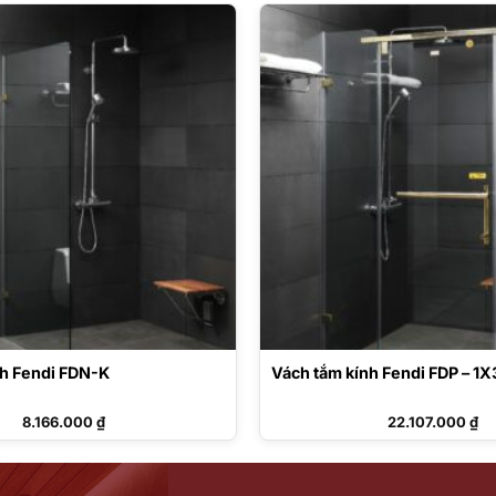
nh Fendi FDN-K
Vách tắm kính Fendi FDP – 1X
8.166.000
₫
22.107.000
₫