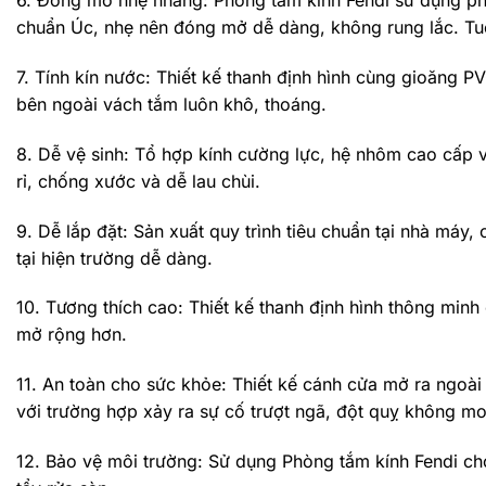
6. Đóng mở nhẹ nhàng: Phòng tắm kính Fendi sử dụng phụ
chuẩn Úc, nhẹ nên đóng mở dễ dàng, không rung lắc. Tu
7. Tính kín nước: Thiết kế thanh định hình cùng gioăng
bên ngoài vách tắm luôn khô, thoáng.
8. Dễ vệ sinh: Tổ hợp kính cường lực, hệ nhôm cao cấp
rỉ, chống xước và dễ lau chùi.
9. Dễ lắp đặt: Sản xuất quy trình tiêu chuẩn tại nhà máy,
tại hiện trường dễ dàng.
10. Tương thích cao: Thiết kế thanh định hình thông min
mở rộng hơn.
11. An toàn cho sức khỏe: Thiết kế cánh cửa mở ra ngoài 
với trường hợp xảy ra sự cố trượt ngã, đột quỵ không m
12. Bảo vệ môi trường: Sử dụng Phòng tắm kính Fendi cho