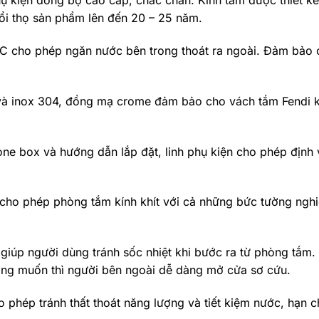
 kiện đồng bộ cao cấp, chắc chắn. Kính tắm được thiết kế
ổi thọ sản phẩm lên đến 20 – 25 năm.
 PVC cho phép ngăn nước bên trong thoát ra ngoài. Đảm bảo
 và inox 304, đồng mạ crome đảm bảo cho vách tắm Fendi 
 one box và hướng dẫn lắp đặt, linh phụ kiện cho phép định 
h cho phép phòng tắm kính khít với cả những bức tường ngh
giúp người dùng tránh sốc nhiệt khi bước ra từ phòng tắm. 
ong muốn thì người bên ngoài dễ dàng mở cửa sơ cứu.
 phép tránh thất thoát năng lượng và tiết kiệm nước, hạn 