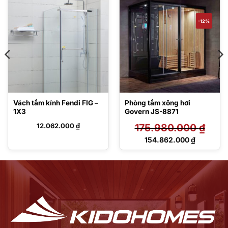
-12%
Vách tắm kính Fendi FIG –
Phòng tắm xông hơi
1X3
Govern JS-8871
12.062.000
₫
175.980.000
₫
Giá
154.862.000
₫
gốc
Giá
là:
hiện
175.980.000 ₫.
tại
là:
154.862.000 ₫.