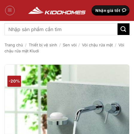
Bỏ
qua
Nhận giá tốt
nội
dung
Tìm
kiếm:
Trang chủ
/
Thiết bị vệ sinh
/
Sen vòi
/
Vòi chậu rửa mặt
/
Vòi
chậu rửa mặt Kludi
-20%