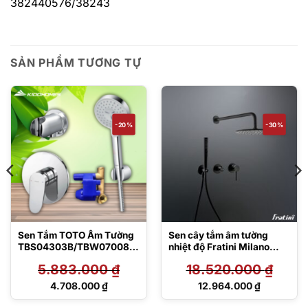
382440576/38243
SẢN PHẨM TƯƠNG TỰ
-20%
-30%
Sen Tắm TOTO Âm Tường
Sen cây tắm âm tường
TBS04303B/TBW07008A/
nhiệt độ Fratini Milano
TBW07021A 1 Đường Nước
Black model 39050626BK
5.883.000
₫
18.520.000
₫
Giá
Giá
4.708.000
₫
12.964.000
₫
gốc
gốc
Giá
Giá
là:
là:
hiện
hiện