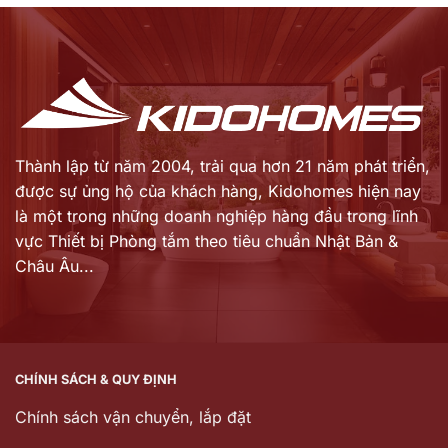
5.883.000 ₫.
18.520.000 ₫.
tại
tại
là:
là:
4.708.000 ₫.
12.964.000 ₫.
Thành lập từ năm 2004, trải qua hơn 21 năm phát triển,
được sự ủng hộ của khách hàng,
Kidohomes hiện nay
là một trong những doanh nghiệp hàng đầu trong lĩnh
vực Thiết bị Phòng tắm theo tiêu chuẩn Nhật Bản &
Châu Âu...
CHÍNH SÁCH & QUY ĐỊNH
Chính sách vận chuyển, lắp đặt