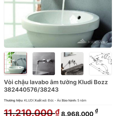
Vòi chậu lavabo âm tường Kludi Bozz
382440576/38243
Thương hiệu:
KLUDI
|
Xuất xứ:
Đức - Áo
|
Bảo hành:
5 năm
11.210.000
Giá
Giá
₫
₫
8.968.000