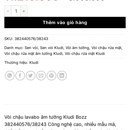
gốc
hiện
là:
tại
Vòi chậu lavabo âm tường Kludi Bozz 382440576/38243 số l
11.210.000 ₫.
là:
8.968
Thêm vào giỏ hàng
SKU:
382440576/38243
Danh mục:
Sen vòi
,
Sen vòi Kludi
,
Vòi âm tường
,
Vòi chậu rửa mặt
,
Vòi chậu rửa mặt âm tường Kludi
,
Vòi chậu rửa mặt Kludi
Thương hiệu:
Kludi
Vòi chậu lavabo âm tường Kludi Bozz
382440576/38243 Công nghệ cao, nhiều mẫu mã,