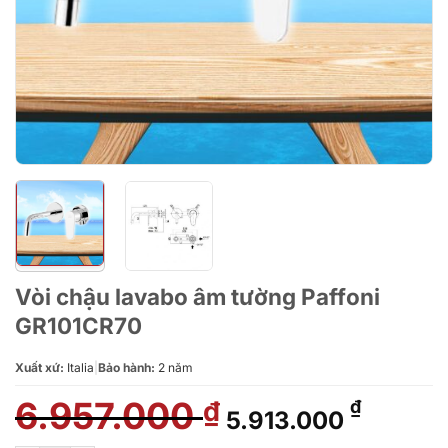
Vòi chậu lavabo âm tường Paffoni
GR101CR70
Xuất xứ:
Italia
|
Bảo hành:
2 năm
6.957.000
Giá
Giá
₫
₫
5.913.000
gốc
hiện