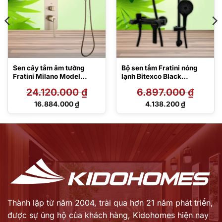
Sen cây tắm âm tường
Bộ sen tắm Fratini nóng
Fratini Milano Model
lạnh Bitexco Black
39050613GL
39050133BK/39051437B
24.120.000
₫
6.897.000
₫
K
Giá
Giá
16.884.000
₫
4.138.200
₫
gốc
gốc
Giá
Giá
là:
là:
hiện
hiện
24.120.000 ₫.
6.897.000 ₫.
tại
tại
là:
là:
16.884.000 ₫.
4.138.200 ₫.
Thành lập từ năm 2004, trải qua hơn 21 năm phát triển,
được sự ủng hộ của khách hàng,
Kidohomes hiện nay