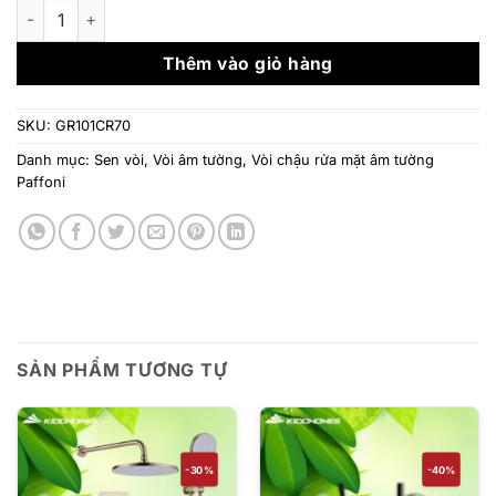
là:
tại
Vòi chậu lavabo âm tường Paffoni GR101CR70 số lượng
6.957.000 ₫.
là:
5.913.0
Thêm vào giỏ hàng
SKU:
GR101CR70
Danh mục:
Sen vòi
,
Vòi âm tường
,
Vòi chậu rửa mặt âm tường
Paffoni
SẢN PHẨM TƯƠNG TỰ
-30%
-40%