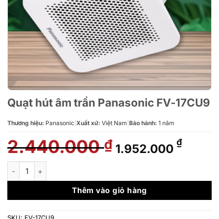
Quạt hút âm trần Panasonic FV-17CU9
Thương hiệu:
Panasonic
|
Xuất xứ:
Việt Nam
|
Bảo hành:
1 năm
2.440.000
Giá
Giá
₫
₫
1.952.000
gốc
hiện
là:
tại
Quạt hút âm trần Panasonic FV-17CU9 số lượng
2.440.000 ₫.
là:
1.952.
Thêm vào giỏ hàng
SKU:
FV-17CU9