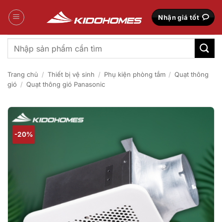
Bỏ
qua
Nhận giá tốt
nội
dung
Tìm
kiếm:
Trang chủ
/
Thiết bị vệ sinh
/
Phụ kiện phòng tắm
/
Quạt thông
gió
/
Quạt thông gió Panasonic
-20%