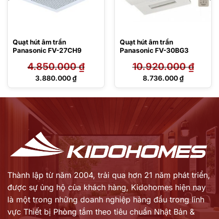
Quạt hút âm trần
Quạt hút âm trần
Panasonic FV-27CH9
Panasonic FV-30BG3
4.850.000
₫
10.920.000
₫
Giá
Giá
3.880.000
₫
8.736.000
₫
gốc
gốc
Giá
Giá
là:
là:
hiện
hiện
4.850.000 ₫.
10.920.000 ₫.
tại
tại
là:
là:
3.880.000 ₫.
8.736.000 ₫.
Thành lập từ năm 2004, trải qua hơn 21 năm phát triển,
được sự ủng hộ của khách hàng,
Kidohomes hiện nay
là một trong những doanh nghiệp hàng đầu trong lĩnh
vực Thiết bị Phòng tắm theo tiêu chuẩn Nhật Bản &