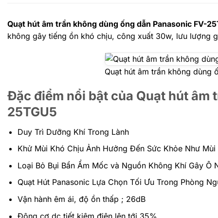
Quạt hút âm trần không dùng ống dẫn Panasonic FV-2
không gây tiếng ồn khó chịu, công xuất 30w, lưu lượng g
Quạt hút âm trần không dùng
Đặc điểm nổi bật của Quạt hút âm
25TGU5
Duy Trì Dưỡng Khí Trong Lành
Khử Mùi Khó Chịu Ảnh Hưởng Đến Sức Khỏe Như Mùi 
Loại Bỏ Bụi Bẩn Ẩm Mốc và Nguồn Không Khí Gây Ô 
Quạt Hút Panasonic Lựa Chọn Tối Ưu Trong Phòng Ng
Vận hành êm ái, độ ồn thấp ; 26dB
Động cơ dc tiết kiệm điện lên tới 35%