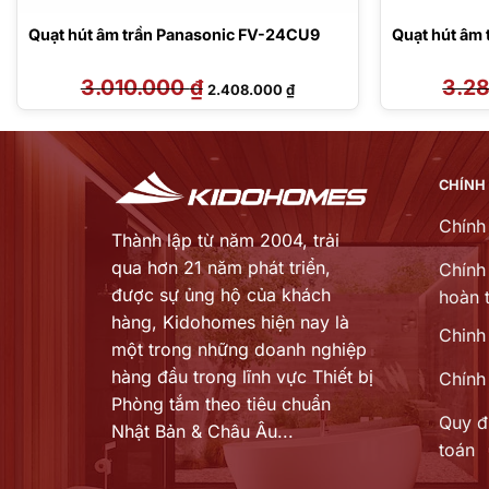
Quạt hút âm trần Panasonic FV-24CU9
Quạt hút âm
3.010.000
₫
Giá
Giá
3.2
2.408.000
₫
gốc
hiện
là:
tại
3.010.000 ₫.
là:
 ₫.
2.408.000 ₫.
CHÍNH
Chính
Thành lập từ năm 2004, trải
qua hơn 21 năm phát triển,
Chính 
được sự ủng hộ của khách
hoàn t
hàng,
Kidohomes hiện nay là
Chinh
một trong những doanh nghiệp
hàng đầu trong lĩnh vực Thiết bị
Chính
Phòng tắm theo tiêu chuẩn
Quy đ
Nhật Bản & Châu Âu...
toán