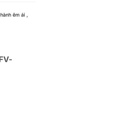
 hành êm ái ,
 FV-