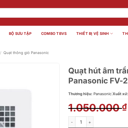
BỘ SƯU TẬP
COMBO TBVS
THIẾT BỊ VỆ SINH
TH
/
Quạt thông gió Panasonic
Quạt hút âm tr
Panasonic FV-
Thương hiệu:
Panasonic
|
Xuất xứ
1.050.000
₫
Quạt hút âm trần không dùng