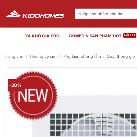
Bỏ
qua
Tìm
kiếm:
nội
dung
XẢ KHO GIÁ SỐC
COMBO & SẢN PHẨM HOT
Trang chủ
/
Thiết bị vệ sinh
/
Phụ kiện phòng tắm
/
Quạt thông gió
-20%