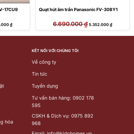
FV-17CU9
Quạt hút âm trần Panasonic FV-30BY1
Giá
6.690.000
₫
Giá
Giá
2.000
₫
5.352.000
₫
hiện
gốc
hiện
tại
là:
tại
.000 ₫.
là:
6.690.000 ₫.
là:
1.952.000 ₫.
5.352.000 ₫
KẾT NỐI VỚI CHÚNG TÔI
Về công ty
Tin tức
ặt
Tuyển dụng
Tư vấn bán hàng: 0902 178
595
CSKH & Dịch vụ: 0975 892
ng hóa
968
Email: info@kidohomes.vn