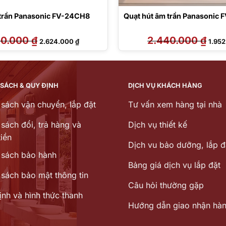
 trần Panasonic FV-24CH8
Quạt hút âm trần Panasonic 
80.000
₫
Giá
Giá
2.440.000
₫
Giá
2.624.000
₫
1.95
gốc
hiện
gốc
là:
tại
là:
3.280.000 ₫.
là:
2.440
2.624.000 ₫.
 SÁCH & QUY ĐỊNH
DỊCH VỤ KHÁCH HÀNG
 sách vận chuyển, lắp đặt
Tư vấn xem hàng tại nhà
sách đổi, trả hàng và
Dịch vụ thiết kế
iền
Dịch vu bảo dưỡng, lắp đ
 sách bảo hành
Bảng giá dịch vụ lắp đặt
 sách bảo mật thông tin
Câu hỏi thường gặp
ịnh và hình thức thanh
Hướng dẫn giao nhận hà