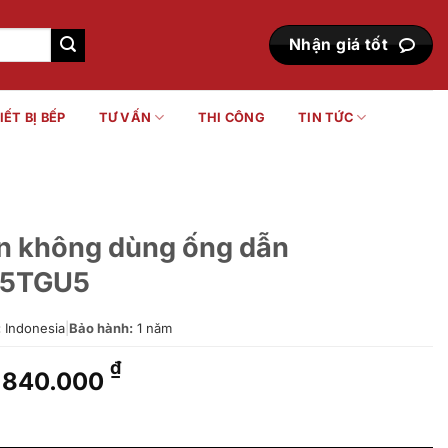
Nhận giá tốt
IẾT BỊ BẾP
TƯ VẤN
THI CÔNG
TIN TỨC
ần không dùng ống dẫn
25TGU5
:
Indonesia
|
Bảo hành:
1 năm
Giá
Giá
₫
840.000
gốc
hiện
là:
tại
 ống dẫn Panasonic FV-25TGU5 số lượng
1.050.000 ₫.
là: