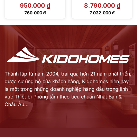
FV-20CUT1
950.000
₫
8.790.000
₫
Giá
Giá
760.000
₫
7.032.000
₫
gốc
gốc
Giá
Giá
là:
là:
hiện
hiện
950.000 ₫.
8.790.000 ₫.
tại
tại
là:
là:
760.000 ₫.
7.032.000 ₫.
Thành lập từ năm 2004, trải qua hơn 21 năm phát triển,
được sự ủng hộ của khách hàng,
Kidohomes hiện nay
là một trong những doanh nghiệp hàng đầu trong lĩnh
vực Thiết bị Phòng tắm theo tiêu chuẩn Nhật Bản &
Châu Âu...