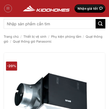
Bỏ
qua
Nhận giá tốt
nội
dung
Tìm
kiếm:
Trang chủ
/
Thiết bị vệ sinh
/
Phụ kiện phòng tắm
/
Quạt thông
gió
/
Quạt thông gió Panasonic
-20%