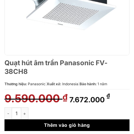
Quạt hút âm trần Panasonic FV-
38CH8
Thương hiệu:
Panasonic
|
Xuất xứ:
Indonesia
|
Bảo hành:
1 năm
9.590.000
Giá
Giá
₫
₫
7.672.000
gốc
hiện
là:
tại
Quạt hút âm trần Panasonic FV-38CH8 số lượng
9.590.000 ₫.
là:
7.672.
Thêm vào giỏ hàng