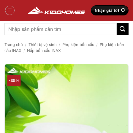
Bỏ
qua
Nhận giá tốt
nội
dung
Tìm
kiếm:
Trang chủ
/
Thiết bị vệ sinh
/
Phụ kiện bồn cầu
/
Phụ kiện bồn
cầu INAX
/
Nắp bồn cầu INAX
-35%