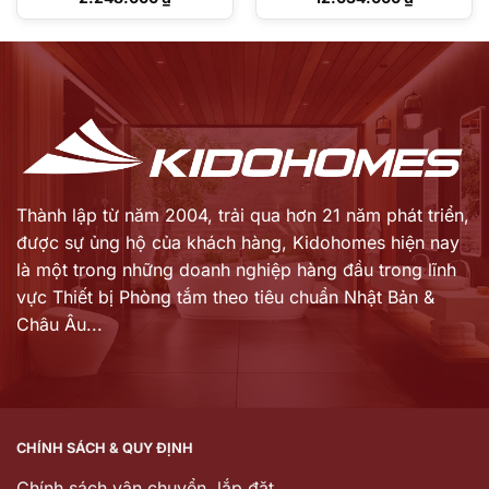
gốc
gốc
Giá
Giá
là:
là:
hiện
hiện
3.490.000 ₫.
17.192.000 ₫.
tại
tại
là:
là:
2.248.000 ₫.
12.034.000 ₫.
Thành lập từ năm 2004, trải qua hơn 21 năm phát triển,
được sự ủng hộ của khách hàng,
Kidohomes hiện nay
là một trong những doanh nghiệp hàng đầu trong lĩnh
vực Thiết bị Phòng tắm theo tiêu chuẩn Nhật Bản &
Châu Âu...
CHÍNH SÁCH & QUY ĐỊNH
Chính sách vận chuyển, lắp đặt