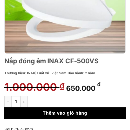
Nắp đóng êm INAX CF-500VS
Thương hiệu:
INAX
|
Xuất xứ:
Việt Nam
|
Bảo hành:
2 năm
1.000.000
Giá
Giá
₫
₫
650.000
gốc
hiện
là:
tại
Nắp đóng êm INAX CF-500VS số lượng
1.000.000 ₫.
là:
650.000
Thêm vào giỏ hàng
SKU:
CF-500VS