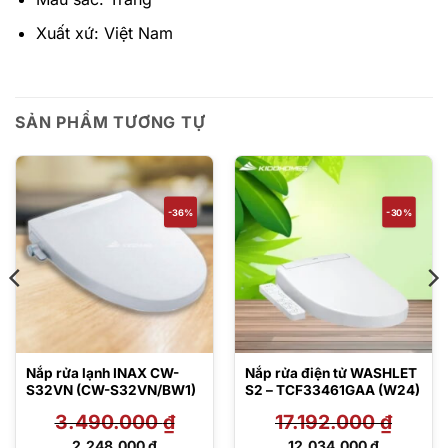
Xuất xứ: Việt Nam
SẢN PHẨM TƯƠNG TỰ
-36%
-30%
Nắp rửa lạnh INAX CW-
Nắp rửa điện tử WASHLET
S32VN (CW-S32VN/BW1)
S2 – TCF33461GAA (W24)
3.490.000
₫
17.192.000
₫
Giá
Giá
2.248.000
₫
12.034.000
₫