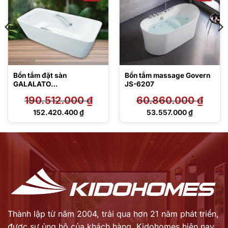
Bồn tắm đặt sàn
Bồn tắm massage Govern
GALALATO
JS-6207
PJY1724HPWEN#GW
190.512.000
₫
60.860.000
₫
TVBF412
Giá
Giá
152.420.400
₫
53.557.000
₫
gốc
gốc
Giá
Giá
là:
là:
hiện
hiện
190.512.000 ₫.
60.860.000 ₫.
tại
tại
là:
là:
152.420.400 ₫.
53.557.000 ₫.
Thành lập từ năm 2004, trải qua hơn 21 năm phát triển,
được sự ủng hộ của khách hàng,
Kidohomes hiện nay