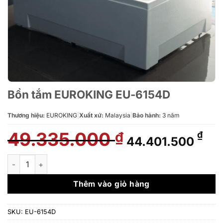
Bồn tắm EUROKING EU-6154D
Thương hiệu:
EUROKING
|
Xuất xứ:
Malaysia
|
Bảo hành:
3 năm
49.335.000
Giá
Giá
₫
₫
44.401.500
gốc
hiệ
là:
tại
Bồn tắm EUROKING EU-6154D số lượng
49.335.000 ₫.
là:
44.
Thêm vào giỏ hàng
SKU:
EU-6154D