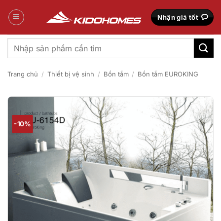
Bỏ
qua
Nhận giá tốt
nội
dung
Tìm
kiếm:
Trang chủ
/
Thiết bị vệ sinh
/
Bồn tắm
/
Bồn tắm EUROKING
-10%