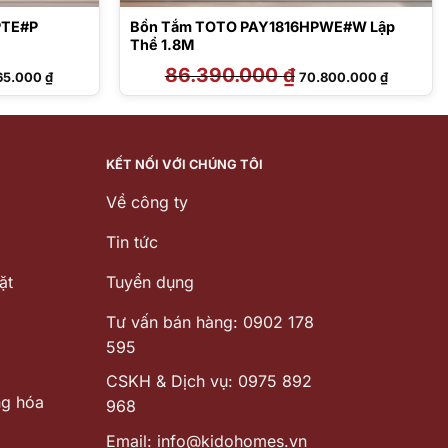
PTE#P
Bồn Tắm TOTO PAY1816HPWE#W Lập
Thể 1.8M
Giá
86.390.000
₫
Giá
Giá
65.000
₫
70.800.000
₫
hiện
gốc
hiện
tại
là:
tại
0.000 ₫.
là:
86.390.000 ₫.
là:
54.965.000 ₫.
70.800.00
KẾT NỐI VỚI CHÚNG TÔI
Về công ty
Tin tức
ặt
Tuyển dụng
Tư vấn bán hàng: 0902 178
595
CSKH & Dịch vụ: 0975 892
ng hóa
968
Email: info@kidohomes.vn