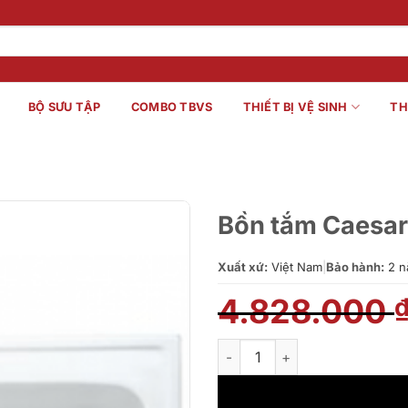
BỘ SƯU TẬP
COMBO TBVS
THIẾT BỊ VỆ SINH
TH
Bồn tắm Caesa
Xuất xứ:
Việt Nam
|
Bảo hành:
2 n
4.828.000
Bồn tắm Caesar AT0440 số l