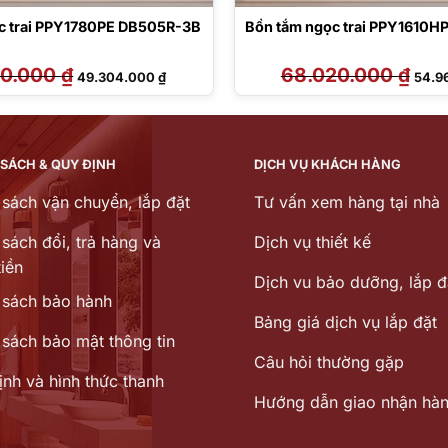
c trai PPY1780PE DB505R-3B
Bồn tắm ngọc trai PPY1610H
00.000
₫
Giá
Giá
68.020.000
₫
Giá
49.304.000
₫
54.9
gốc
hiện
gốc
là:
tại
là:
61.000.000 ₫.
là:
68.02
49.304.000 ₫.
 SÁCH & QUY ĐỊNH
DỊCH VỤ KHÁCH HÀNG
 sách vận chuyển, lắp đặt
Tư vấn xem hàng tại nhà
sách đổi, trả hàng và
Dịch vụ thiết kế
iền
Dịch vu bảo dưỡng, lắp đ
 sách bảo hành
Bảng giá dịch vụ lắp đặt
 sách bảo mật thông tin
Câu hỏi thường gặp
ịnh và hình thức thanh
Hướng dẫn giao nhận hà