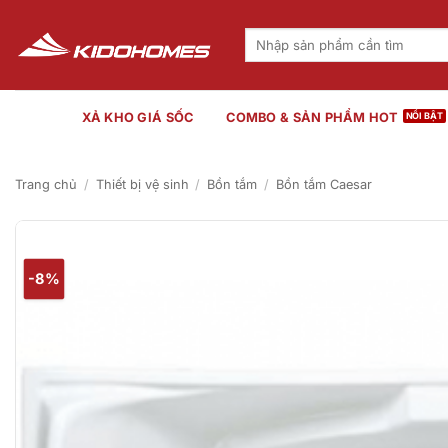
Bỏ
qua
Tìm
kiếm:
nội
dung
XẢ KHO GIÁ SỐC
COMBO & SẢN PHẨM HOT
Trang chủ
/
Thiết bị vệ sinh
/
Bồn tắm
/
Bồn tắm Caesar
-8%