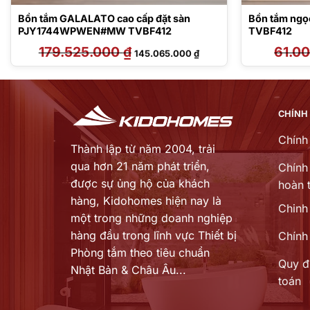
Bồn tắm GALALATO cao cấp đặt sàn
Bồn tắm ngọ
PJY1744WPWEN#MW TVBF412
TVBF412
179.525.000
₫
Giá
Giá
61.0
145.065.000
₫
gốc
hiện
là:
tại
179.525.000 ₫.
là:
000 ₫.
145.065.000 ₫.
CHÍNH
Chính
Thành lập từ năm 2004, trải
qua hơn 21 năm phát triển,
Chính 
được sự ủng hộ của khách
hoàn t
hàng,
Kidohomes hiện nay là
Chinh
một trong những doanh nghiệp
hàng đầu trong lĩnh vực Thiết bị
Chính
Phòng tắm theo tiêu chuẩn
Quy đ
Nhật Bản & Châu Âu...
toán