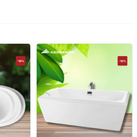
-19%
-18%