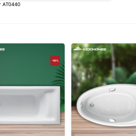
ar AT0440
-19%