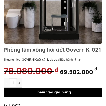
Phòng tắm xông hơi ướt Govern K-021
Thương hiệu:
GOVERN
|
Xuất xứ:
Malaysia
|
Bảo hành:
5 năm
78.980.000
Giá
Giá
₫
₫
69.502.000
gốc
hiệ
là:
tại
Phòng tắm xông hơi ướt Govern K-021 số lượng
78.980.000 ₫.
là:
69.
Thêm vào giỏ hàng
SKU:
K-021