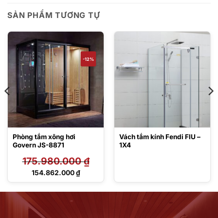
SẢN PHẨM TƯƠNG TỰ
-12%
Phòng tắm xông hơi
Vách tắm kính Fendi FIU –
Govern JS-8871
1X4
175.980.000
₫
Giá
154.862.000
₫
gốc
Giá
là:
hiện
175.980.000 ₫.
tại
là:
154.862.000 ₫.