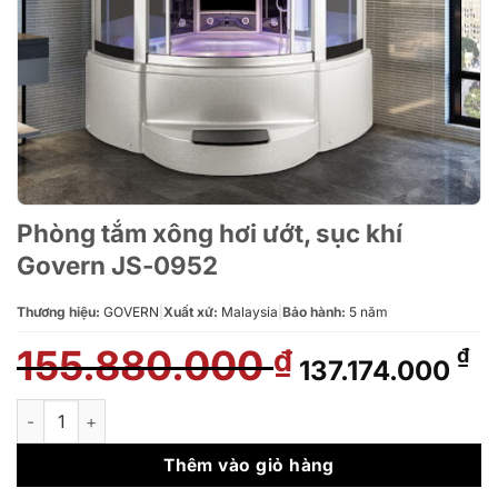
Phòng tắm xông hơi ướt, sục khí
Govern JS-0952
Thương hiệu:
GOVERN
|
Xuất xứ:
Malaysia
|
Bảo hành:
5 năm
155.880.000
Giá
Gi
₫
₫
137.174.000
gốc
hi
là:
tạ
Phòng tắm xông hơi ướt, sục khí Govern JS-0952 số lượng
155.880.000 ₫.
là
13
Thêm vào giỏ hàng