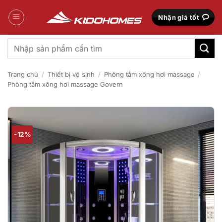
Bỏ
qua
Nhận giá tốt
nội
dung
Tìm
kiếm:
Trang chủ
/
Thiết bị vệ sinh
/
Phòng tắm xông hơi massage
/
Phòng tắm xông hơi massage Govern
-12%