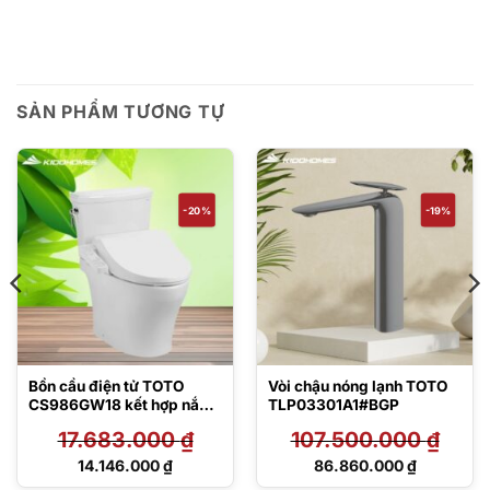
SẢN PHẨM TƯƠNG TỰ
-20%
-19%
Bồn cầu điện tử TOTO
Vòi chậu nóng lạnh TOTO
CS986GW18 kết hợp nắp
TLP03301A1#BGP
rửa Washlet
17.683.000
₫
107.500.000
₫
TCF23710AAA C2 Simple
Giá
Giá
14.146.000
₫
86.860.000
₫
gốc
gốc
Giá
Giá