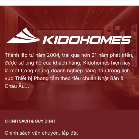
là:
là:
hiện
hiện
17.683.000 ₫.
107.500.000 ₫.
tại
tại
là:
là:
14.146.000 ₫.
86.860.000 ₫.
Thành lập từ năm 2004, trải qua hơn 21 năm phát triển,
được sự ủng hộ của khách hàng,
Kidohomes hiện nay
là một trong những doanh nghiệp hàng đầu trong lĩnh
vực Thiết bị Phòng tắm theo tiêu chuẩn Nhật Bản &
Châu Âu...
CHÍNH SÁCH & QUY ĐỊNH
Chính sách vận chuyển, lắp đặt