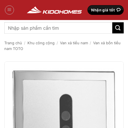
Bỏ
qua
Nhận giá tốt
nội
dung
Tìm
kiếm:
Trang chủ
/
Khu công cộng
/
Van xả tiểu nam
/
Van xả bồn tiểu
nam TOTO