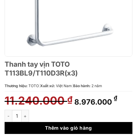
Thanh tay vịn TOTO
T113BL9/T110D3R(x3)
Thương hiệu:
TOTO
|
Xuất xứ:
Việt Nam
|
Bảo hành:
2 năm
11.240.000
Giá
Giá
₫
₫
8.976.000
gốc
hiện
là:
tại
Thanh tay vịn TOTO T113BL9/T110D3R(x3) số lượng
11.240.000 ₫.
là:
8.976
Thêm vào giỏ hàng