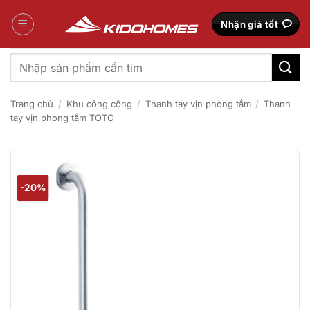
Bỏ
qua
Nhận giá tốt
nội
dung
Tìm
kiếm:
Trang chủ
/
Khu công cộng
/
Thanh tay vịn phòng tắm
/
Thanh
tay vịn phong tắm TOTO
-20%