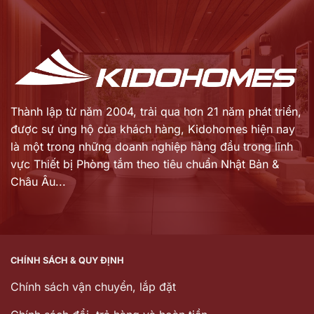
7.030.000 ₫.
234.488.000 ₫.
tại
tại
là:
là:
5.683.000 ₫.
189.483.000 ₫.
Thành lập từ năm 2004, trải qua hơn 21 năm phát triển,
được sự ủng hộ của khách hàng,
Kidohomes hiện nay
là một trong những doanh nghiệp hàng đầu trong lĩnh
vực Thiết bị Phòng tắm theo tiêu chuẩn Nhật Bản &
Châu Âu...
CHÍNH SÁCH & QUY ĐỊNH
Chính sách vận chuyển, lắp đặt