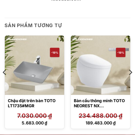
SẢN PHẨM TƯƠNG TỰ
-19%
-19%
Chậu đặt trên bàn TOTO
Bàn cầu thông minh TOTO
LT1735#MGR
NEOREST NX
CS902VT#NW1/T53P100
7.030.000
₫
234.488.000
₫
VR
Giá
Giá
5.683.000
₫
189.483.000
₫
gốc
gốc
Giá
Giá
là:
là:
hiện
hiện