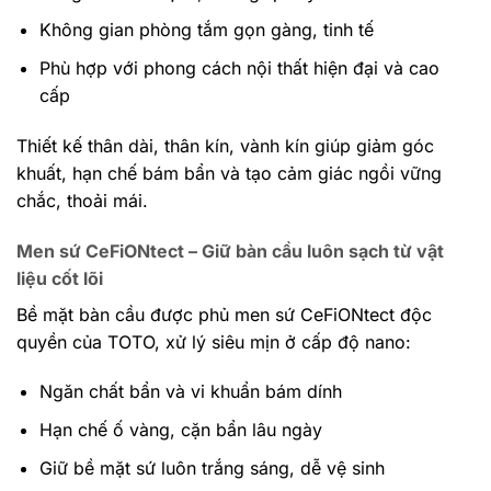
Không gian phòng tắm gọn gàng, tinh tế
Phù hợp với phong cách nội thất hiện đại và cao
cấp
Thiết kế thân dài, thân kín, vành kín giúp giảm góc
khuất, hạn chế bám bẩn và tạo cảm giác ngồi vững
chắc, thoải mái.
Men sứ CeFiONtect – Giữ bàn cầu luôn sạch từ vật
liệu cốt lõi
Bề mặt bàn cầu được phủ men sứ CeFiONtect độc
quyền của TOTO, xử lý siêu mịn ở cấp độ nano:
Ngăn chất bẩn và vi khuẩn bám dính
Hạn chế ố vàng, cặn bẩn lâu ngày
Giữ bề mặt sứ luôn trắng sáng, dễ vệ sinh