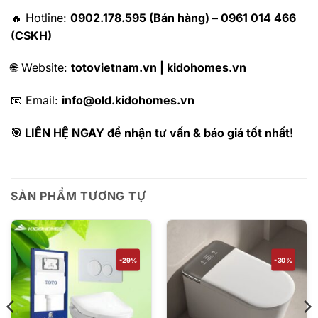
🔥 Hotline:
0902.178.595 (Bán hàng) – 0961 014 466
(CSKH)
🌐 Website:
totovietnam.vn | kidohomes.vn
📧 Email:
info@old.kidohomes.vn
🎯 LIÊN HỆ NGAY để nhận tư vấn & báo giá tốt nhất!
SẢN PHẨM TƯƠNG TỰ
-29%
-30%