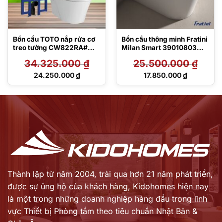
Bồn cầu TOTO nắp rửa cơ
Bồn cầu thông minh Fratini
treo tường CW822RA#W
Milan Smart 39010803
TCW1211A#NW1 WH172A
Luxury
34.325.000
₫
25.500.000
₫
MB176G#WH
Giá
Giá
24.250.000
₫
17.850.000
₫
gốc
gốc
Giá
Giá
là:
là:
hiện
hiện
34.325.000 ₫.
25.500.000 ₫.
tại
tại
là:
là:
24.250.000 ₫.
17.850.000 ₫.
Thành lập từ năm 2004, trải qua hơn 21 năm phát triển,
được sự ủng hộ của khách hàng,
Kidohomes hiện nay
là một trong những doanh nghiệp hàng đầu trong lĩnh
vực Thiết bị Phòng tắm theo tiêu chuẩn Nhật Bản &