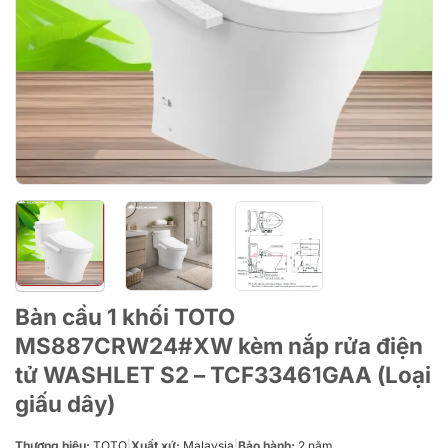
Bàn cầu 1 khối TOTO
MS887CRW24#XW kèm nắp rửa điện
tử WASHLET S2 – TCF33461GAA (Loại
giấu dây)
Thương hiệu:
TOTO
|
Xuất xứ:
Malaysia
|
Bảo hành:
2 năm