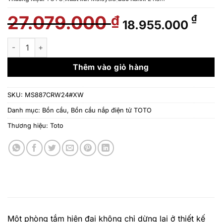
27.079.000
Giá
Giá
₫
₫
18.955.000
gốc
hiện
là:
tại
Bàn cầu 1 khối TOTO MS887CRW24#XW kèm nắp rửa điện tử W
27.079.000 ₫.
là:
18.9
Thêm vào giỏ hàng
SKU:
MS887CRW24#XW
Danh mục:
Bồn cầu
,
Bồn cầu nắp điện tử TOTO
Thương hiệu:
Toto
Một phòng tắm hiện đại không chỉ dừng lại ở thiết kế