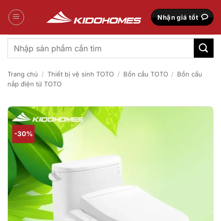
Bỏ
qua
Nhận giá tốt
nội
dung
Tìm
kiếm:
Trang chủ
/
Thiết bị vệ sinh TOTO
/
Bồn cầu TOTO
/
Bồn cầu
nắp điện tử TOTO
-30%