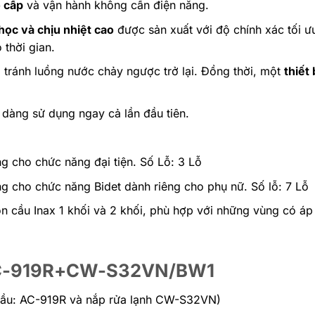
o cấp
và vận hành không cần điện năng.
 học và chịu nhiệt cao
được sản xuất với độ chính xác tối 
 thời gian.
tránh luồng nước chảy ngược trở lại. Đồng thời, một
thiết 
 dàng sử dụng ngay cả lần đầu tiên.
g cho chức năng đại tiện. Số Lỗ: 3 Lỗ
g cho chức năng Bidet dành riêng cho phụ nữ. Số lỗ: 7 Lỗ
 cầu Inax 1 khối và 2 khối, phù hợp với những vùng có áp
X AC-919R+CW-S32VN/BW1
u: AC-919R và nắp rửa lạnh CW-S32VN)