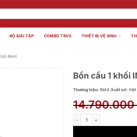
BỘ SƯU TẬP
COMBO TBVS
THIẾT BỊ VỆ SINH
TH
khối INAX
Bồn cầu 1 khố
Thương hiệu:
INAX
|
Xuất xứ:
Việt
14.790.000
Bồn cầu 1 khối INAX AC-919