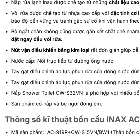
Nắp rửa lạnh Inax được chế tạo từ những
chất liệu ca
Vòi rửa được chế tạo từ nhựa cao cấp với
đặc tính cơ
bảo độ bền vững và tránh gặp sự cố khi vận hành theo
Bộ ngắt chân không cũng được gắn kết chặt chẽ nhằm 
đặt ngay đầu vòi rửa
.
Nút vặn điều khiển bằng kim loại
rất đơn giản giúp dễ
Nước cấp: Nối trực tiếp từ đường ống nước
Tay gạt điều chỉnh áp lực phun rửa của dòng nước dùn
Tay gạt điều chỉnh áp lực phun rửa của dòng nước dùn
Nắp Shower Toilet CW-S32VN là phù hợp với nhiều bồn
Sản phẩm có nắp và bệ ngồi đóng êm.
Thông số kĩ thuật bồn cầu INA
Mã sản phẩm: AC-919R+CW-S15VN/BW1 (Thân bồn cầ