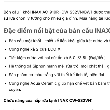
Bồn cầu 1 khối INAX AC-919R+CW-S32VN/BW1 được trang b
sự lựa chọn lý tưởng cho nhiều gia đình. Mua hàng tại K
Đặc điểm nổi bật của bàn cầu 
Bàn cầu một khối – thiết kế liền khối giữa két nước và
Công nghệ xả 2 cửa ECO-X.
Tiết kiệm nước với hai nút ấn xả 5.0L/3.5L (Đại/tiểu).
Hệ thống xả Siphon mạnh mẽ, rửa trôi mọi chất thải, g
Sản phẩm có màu trắng với thiết kế tinh tế, hiện đại.
Công nghệ Aqua Ceramic giúp hạn chế vết bẩn bám tr
xuyên.
Chức năng của nắp rửa lạnh INAX CW-S32VN: