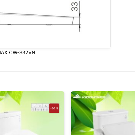
h INAX CW-S32VN
-30%