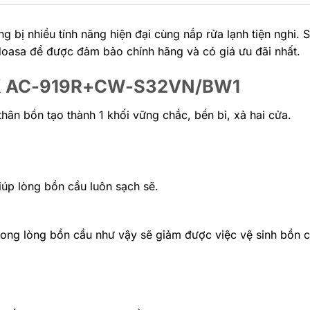
ị nhiều tính năng hiện đại cùng nắp rửa lạnh tiện nghi. 
idoasa để được đảm bảo chính hãng và có giá ưu đãi nhất.
INAX AC-919R+CW-S32VN/BW1
 thân bồn tạo thành 1 khối vững chắc, bền bỉ, xả hai cửa.
iúp lòng bồn cầu luôn sạch sẽ.
ong lòng bồn cầu như vậy sẽ giảm được việc vệ sinh bồn 