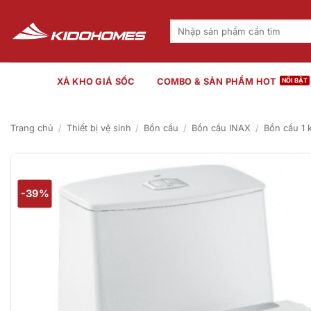
Bỏ
qua
Tìm
kiếm:
nội
dung
XẢ KHO GIÁ SỐC
COMBO & SẢN PHẨM HOT
Trang chủ
/
Thiết bị vệ sinh
/
Bồn cầu
/
Bồn cầu INAX
/
Bồn cầu 1 
-39%