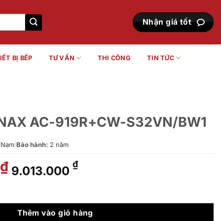
Nhận giá tốt
IẾT BỊ BẾP
TƯ VẤN
THI CÔNG
TIN TỨC
i INAX AC-919R+CW-S32VN/BW1
 Nam
|
Bảo hành:
2 năm
Giá
Giá
₫
₫
9.013.000
gốc
hiện
là:
tại
R+CW-S32VN/BW1 số lượng
14.790.000 ₫.
là:
9.013.000 ₫.
Thêm vào giỏ hàng