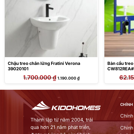
Chậu treo chân lửng Fratini Verona
Bàn cầu tre
39020101
CW812REA#
WH172AT/T
1.700.000
₫
Giá
Giá
62.1
1.190.000
₫
gốc
hiện
là:
tại
1.700.000 ₫.
là:
 ₫.
1.190.000 ₫.
CHÍNH
Chính
Thành lập từ năm 2004, trải
qua hơn 21 năm phát triển,
Chính 