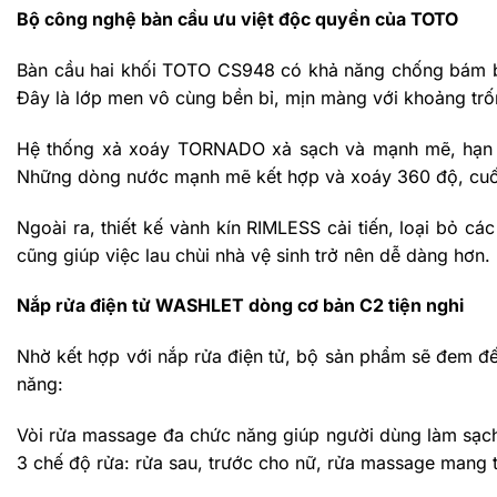
Bộ công nghệ bàn cầu ưu việt độc quyền của TOTO
Bàn cầu hai khối TOTO CS948 có khả năng chống bám 
Đây là lớp men vô cùng bền bỉ, mịn màng với khoảng trốn
Hệ thống xả xoáy TORNADO xả sạch và mạnh mẽ, hạn ch
Những dòng nước mạnh mẽ kết hợp và xoáy 360 độ, cuốn t
Ngoài ra, thiết kế vành kín RIMLESS cải tiến, loại bỏ c
cũng giúp việc lau chùi nhà vệ sinh trở nên dễ dàng hơn.
Nắp rửa điện tử WASHLET dòng cơ bản C2 tiện nghi
Nhờ kết hợp với nắp rửa điện tử, bộ sản phẩm sẽ đem đế
năng:
Vòi rửa massage đa chức năng giúp người dùng làm sạch
3 chế độ rửa: rửa sau, trước cho nữ, rửa massage mang tớ