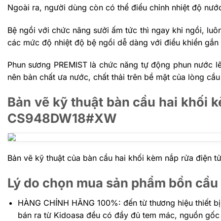
Ngoài ra, người dùng còn có thể điểu chỉnh nhiệt độ nước,
Bệ ngồi với chức năng sưởi ấm tức thì ngay khi ngồi, lu
các mức độ nhiệt độ bệ ngồi dễ dàng với điều khiển gắn 
Phun sương PREMIST là chức năng tự động phun nước lên
nên bản chất ưa nước, chất thải trên bề mặt của lòng cầu
Bản vẽ kỹ thuật bàn cầu hai khối
CS948DW18#XW
Bản vẽ kỹ thuật của bàn cầu hai khối kèm nắp rửa đ
Lý do chọn mua sản phẩm bồn cầu 
HÀNG CHÍNH HÃNG 100%: đến
từ thương hiệu thiết b
bán ra từ Kidoasa đều có đầy đủ tem mác, nguồn gốc 