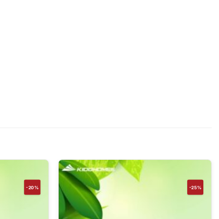
-20%
-25%