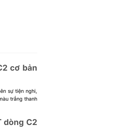
C2 cơ bản
n sự tiện nghi,
màu trắng thanh
T dòng C2