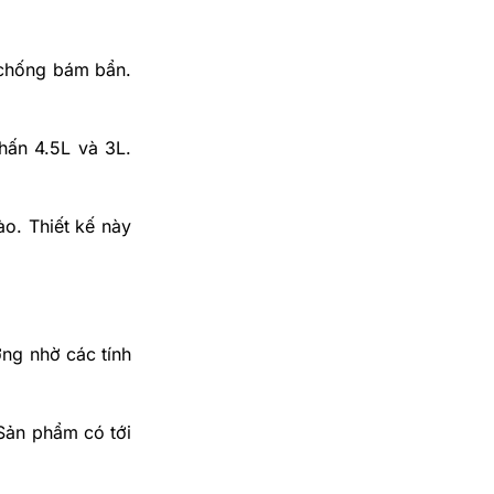
chống bám bẩn.
hấn 4.5L và 3L.
.
ào. Thiết kế này
ợng nhờ các tính
Sản phẩm có tới