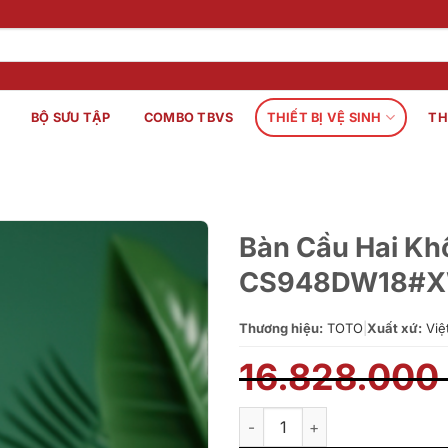
BỘ SƯU TẬP
COMBO TBVS
THIẾT BỊ VỆ SINH
TH
Bàn Cầu Hai Kh
CS948DW18#
Thương hiệu:
TOTO
|
Xuất xứ:
Việ
16.828.000
Bàn Cầu Hai Khối TOTO Kèm 