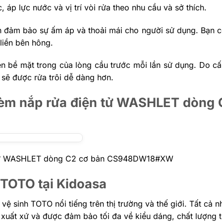
 áp lực nước và vị trí vòi rửa theo nhu cầu và sở thích.
ôn đảm bảo sự ấm áp và thoải mái cho người sử dụng. Bạn c
liền bên hông.
 bề mặt trong của lòng cầu trước mỗi lần sử dụng. Do cấ
 sẽ được rửa trôi dễ dàng hơn.
 kèm nắp rửa điện tử WASHLET dòng 
iện tử WASHLET dòng C2 cơ bản CS948DW18#XW
TOTO tại Kidoasa
ị vệ sinh TOTO nổi tiếng trên thị trường và thế giới. Tất cả
xuất xứ và được đảm bảo tối đa về kiểu dáng, chất lượng 