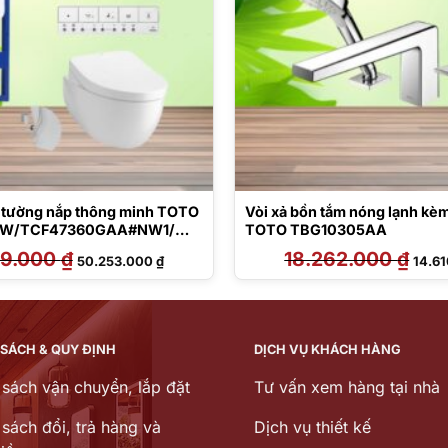
o tường nắp thông minh TOTO
Vòi xả bồn tắm nóng lạnh kè
W/TCF47360GAA#NW1/
TOTO TBG10305AA
CA465/MB174P#SS
59.000
₫
Giá
Giá
18.262.000
₫
Giá
50.253.000
₫
14.6
gốc
hiện
gốc
là:
tại
là:
62.159.000 ₫.
là:
18.26
50.253.000 ₫.
 SÁCH & QUY ĐỊNH
DỊCH VỤ KHÁCH HÀNG
 sách vận chuyển, lắp đặt
Tư vấn xem hàng tại nhà
sách đổi, trả hàng và
Dịch vụ thiết kế