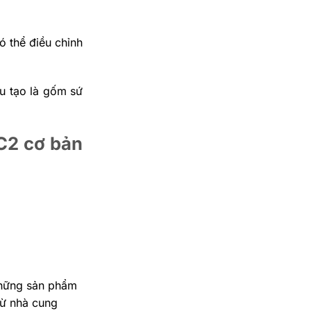
ó thể điều chỉnh
u tạo là gốm sứ
C2 cơ bản
 những sản phẩm
từ nhà cung