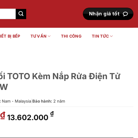
Nhận giá tốt
IẾT BỊ BẾP
TƯ VẤN
THI CÔNG
TIN TỨC
ối TOTO Kèm Nắp Rửa Điện Tử
XW
t Nam - Malaysia
|
Bảo hành:
2 năm
Giá
Giá
₫
₫
13.602.000
gốc
hiện
là:
tại
Nắp Rửa Điện Tử CS948DW18#XW số lượng
16.828.000 ₫.
là: