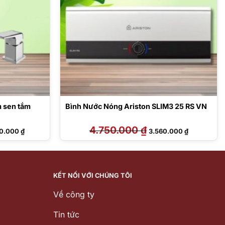
m sen tắm
Bình Nước Nóng Ariston SLIM3 25 RS VN
Giá
4.750.000
₫
Giá
Giá
10.000
₫
3.560.000
₫
hiện
gốc
hiện
tại
là:
tại
2.000 ₫.
là:
4.750.000 ₫.
là:
14.610.000 ₫.
3.560.000 ₫
KẾT NỐI VỚI CHÚNG TÔI
Về công ty
Tin tức