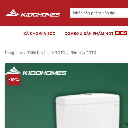
Bỏ
qua
Tìm
kiếm:
nội
dung
XẢ KHO GIÁ SỐC
COMBO & SẢN PHẨM HOT
Trang chủ
/
Thiết bị vệ sinh TOTO
/
Bồn cầu TOTO
-19%