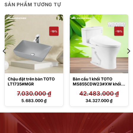
SẢN PHẨM TƯƠNG TỰ
-19%
-19%
Chậu đặt trên bàn TOTO
Bàn cầu 1 khối TOTO
LT1735#MGR
MS855CDW23#XW khối
kèm nắp rửa điện tử
7.030.000
₫
42.483.000
₫
TCF47360GAA
Giá
Giá
5.683.000
₫
34.327.000
₫
gốc
gốc
Giá
Giá
là:
là:
hiện
hiện
7.030.000 ₫.
42.483.000 ₫.
tại
tại
là:
là:
5.683.000 ₫.
34.327.000 ₫.