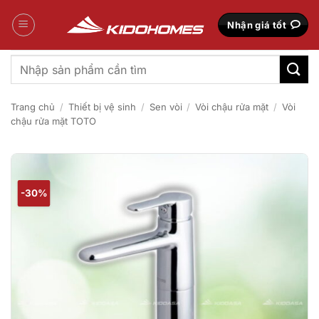
Bỏ
qua
Nhận giá tốt
nội
dung
Tìm
kiếm:
Trang chủ
/
Thiết bị vệ sinh
/
Sen vòi
/
Vòi chậu rửa mặt
/
Vòi
chậu rửa mặt TOTO
-30%