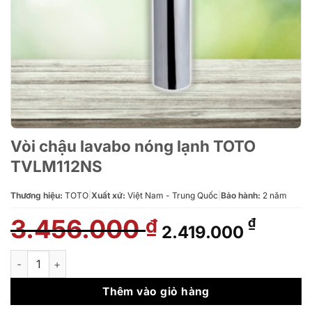
Vòi chậu lavabo nóng lạnh TOTO
TVLM112NS
Thương hiệu:
TOTO
|
Xuất xứ:
Việt Nam - Trung Quốc
|
Bảo hành:
2 năm
3.456.000
Giá
Giá
₫
₫
2.419.000
gốc
hiện
là:
tại
Vòi chậu lavabo nóng lạnh TOTO TVLM112NS số lượng
3.456.000 ₫.
là:
2.419.
Thêm vào giỏ hàng