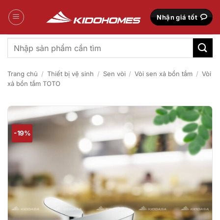
Bỏ
qua
Nhận giá tốt
nội
dung
Tìm
kiếm:
Trang chủ
/
Thiết bị vệ sinh
/
Sen vòi
/
Vòi sen xả bồn tắm
/
Vòi
xả bồn tắm TOTO
-19%