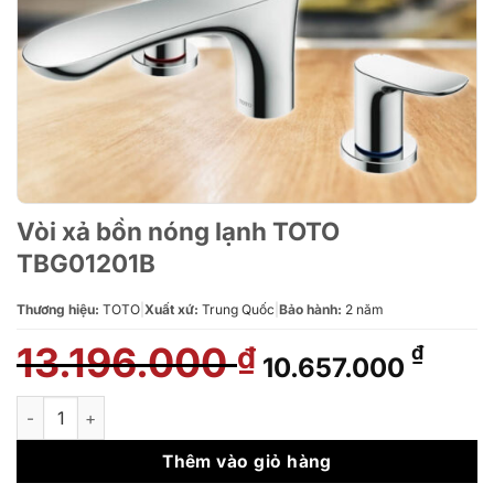
Vòi xả bồn nóng lạnh TOTO
TBG01201B
Thương hiệu:
TOTO
|
Xuất xứ:
Trung Quốc
|
Bảo hành:
2 năm
13.196.000
Giá
Giá
₫
₫
10.657.000
gốc
hiện
là:
tại
Vòi xả bồn nóng lạnh TOTO TBG01201B số lượng
13.196.000 ₫.
là:
10.65
Thêm vào giỏ hàng