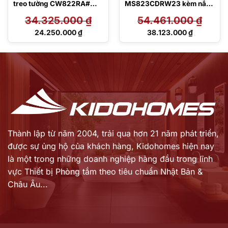
treo tường CW822RA#W
MS823CDRW23 kèm nắp
TCW1211A#NW1 WH172A
rửa điện tử TCF47360GAA
34.325.000
₫
54.461.000
₫
MB176G#WH
Giá
Giá
24.250.000
₫
38.123.000
₫
gốc
gốc
Giá
Giá
là:
là:
hiện
hiện
34.325.000 ₫.
54.461.000 ₫.
tại
tại
là:
là:
24.250.000 ₫.
38.123.000 ₫.
Thành lập từ năm 2004, trải qua hơn 21 năm phát triển,
được sự ủng hộ của khách hàng,
Kidohomes hiện nay
là một trong những doanh nghiệp hàng đầu trong lĩnh
vực Thiết bị Phòng tắm theo tiêu chuẩn Nhật Bản &
Châu Âu...