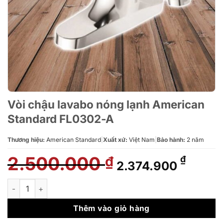
Vòi chậu lavabo nóng lạnh American
Standard FL0302-A
Thương hiệu:
American Standard
|
Xuất xứ:
Việt Nam
|
Bảo hành:
2 năm
2.500.000
Giá
Giá
₫
₫
2.374.900
gốc
hiện
là:
tại
Vòi chậu lavabo nóng lạnh American Standard FL0302-A số l
2.500.000 ₫.
là:
2.374.
Thêm vào giỏ hàng