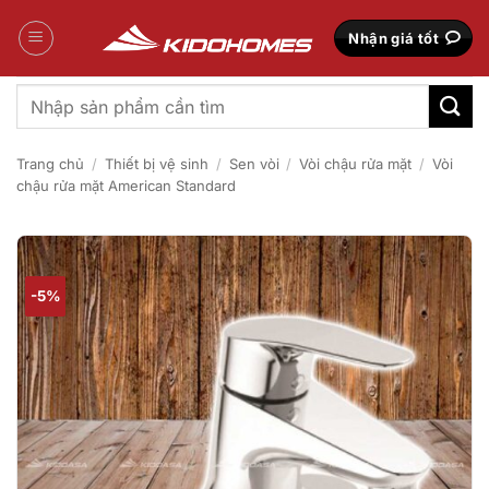
Bỏ
qua
Nhận giá tốt
nội
dung
Tìm
kiếm:
Trang chủ
/
Thiết bị vệ sinh
/
Sen vòi
/
Vòi chậu rửa mặt
/
Vòi
chậu rửa mặt American Standard
-5%