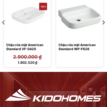
-38%
Chậu rửa mặt American
Chậu rửa mặt American
Standard VF-0420
Standard WP-F628
2.900.000
₫
Giá
1.802.520
₫
gốc
Giá
là:
hiện
2.900.000 ₫.
tại
là:
1.802.520 ₫.