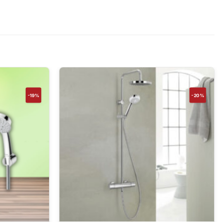
-19%
-20%