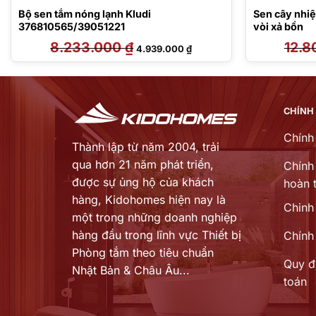
Bộ sen tắm nóng lạnh Kludi
Sen cây nhi
376810565/39051221
vòi xả bồn
8.233.000
₫
Giá
Giá
12.8
4.939.000
₫
gốc
hiện
là:
tại
8.233.000 ₫.
là:
₫.
4.939.000 ₫.
CHÍNH
Chính
Thành lập từ năm 2004, trải
qua hơn 21 năm phát triển,
Chính 
được sự ủng hộ của khách
hoàn t
hàng,
Kidohomes hiện nay là
Chinh
một trong những doanh nghiệp
hàng đầu trong lĩnh vực Thiết bị
Chính
Phòng tắm theo tiêu chuẩn
Quy đ
Nhật Bản & Châu Âu...
toán