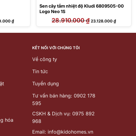
Sen cây tắm nhiệt độ Kludi 6809505-00
Logo Neo 1S
Giá
28.910.000
₫
Giá
Giá
0.000
₫
23.128.000
₫
hiện
gốc
hiện
tại
là:
tại
9.000 ₫.
là:
28.910.000 ₫.
là:
8.770.000 ₫.
23.128.000
KẾT NỐI VỚI CHÚNG TÔI
Về công ty
Tin tức
ặt
Tuyển dụng
Tư vấn bán hàng: 0902 178
595
CSKH & Dịch vụ: 0975 892
ng hóa
968
Email: info@kidohomes.vn