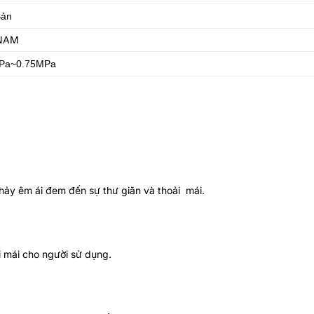
Bản
 NAM
Pa~0.75MPa
chảy êm ái đem đến sự thư giãn và thoải mái.
i mái cho người sử dụng.