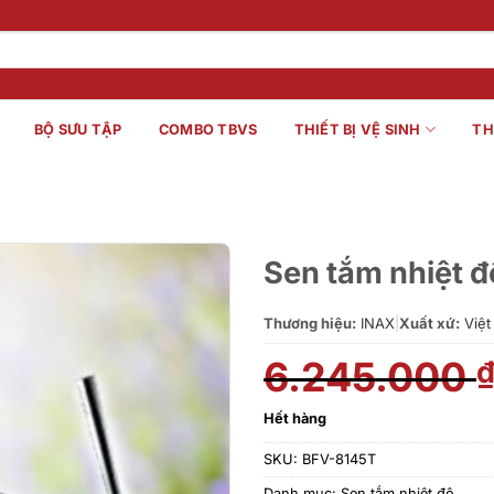
BỘ SƯU TẬP
COMBO TBVS
THIẾT BỊ VỆ SINH
TH
Sen tắm nhiệt 
Thương hiệu:
INAX
|
Xuất xứ:
Việt
6.245.000
Hết hàng
SKU:
BFV-8145T
Danh mục:
Sen tắm nhiệt độ