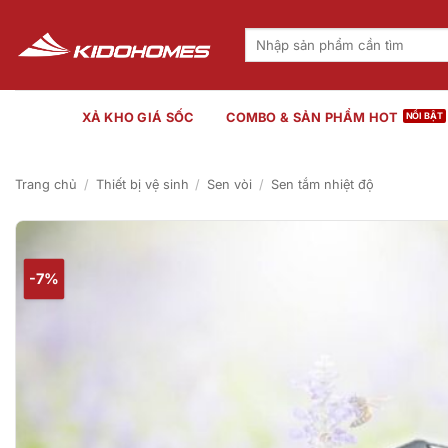
Bỏ
qua
Tìm
kiếm:
nội
dung
XẢ KHO GIÁ SỐC
COMBO & SẢN PHẨM HOT
Trang chủ
/
Thiết bị vệ sinh
/
Sen vòi
/
Sen tắm nhiệt độ
-7%