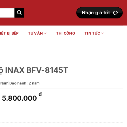
Nhận giá tốt
IẾT BỊ BẾP
TƯ VẤN
THI CÔNG
TIN TỨC
độ INAX BFV-8145T
 Nam
|
Bảo hành:
2 năm
Giá
Giá
₫
₫
5.800.000
gốc
hiện
là:
tại
6.245.000 ₫.
là:
5.800.000 ₫.