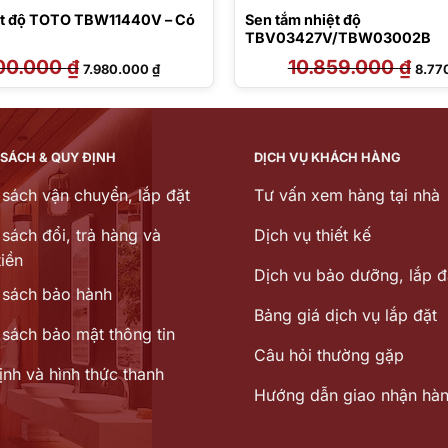
ệt độ TOTO TBW11440V – Có
Sen tắm nhiệt độ
TBV03427V/TBW03002B
00.000
₫
Giá
Giá
10.859.000
₫
Giá
7.980.000
₫
8.77
gốc
hiện
gốc
là:
tại
là:
12.800.000 ₫.
là:
10.85
7.980.000 ₫.
 SÁCH & QUY ĐỊNH
DỊCH VỤ KHÁCH HÀNG
 sách vận chuyển, lắp đặt
Tư vấn xem hàng tại nhà
sách đổi, trả hàng và
Dịch vụ thiết kế
iền
Dịch vu bảo dưỡng, lắp đ
 sách bảo hành
Bảng giá dịch vụ lắp đặt
 sách bảo mật thông tin
Câu hỏi thường gặp
ịnh và hình thức thanh
Hướng dẫn giao nhận hà