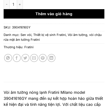
là:
tại
Vòi âm tường nóng lạnh Fratini Milano model 39041616GY số 
11.400.000 ₫.
là:
7.980
Thêm vào giỏ hàng
SKU:
39041616GY
Danh mục:
Sen vòi
,
Thiết bị vệ sinh Fratini
,
Vòi âm tường
,
vòi chậu
rửa mặt âm tường Fratini
Thương hiệu:
Fratini
Vòi âm tường nóng lạnh Fratini Milano model
39041616GY mang đến sự kết hợp hoàn hảo giữa thiết
kế hiện đại và tính năng tiện lợi. Với chất liệu cao cấp