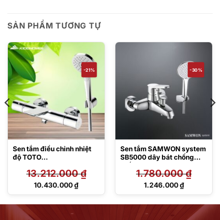
SẢN PHẨM TƯƠNG TỰ
-21%
-30%
Sen tắm điều chỉnh nhiệt
Sen tắm SAMWON system
độ TOTO
SB5000 dây bát chống
TBV01402BA/TBW01010A
xoắn
13.212.000
₫
1.780.000
₫
Giá
Giá
10.430.000
₫
1.246.000
₫
gốc
gốc
Giá
Giá
là:
là:
hiện
hiện
13.212.000 ₫.
1.780.000 ₫.
tại
tại
là:
là: