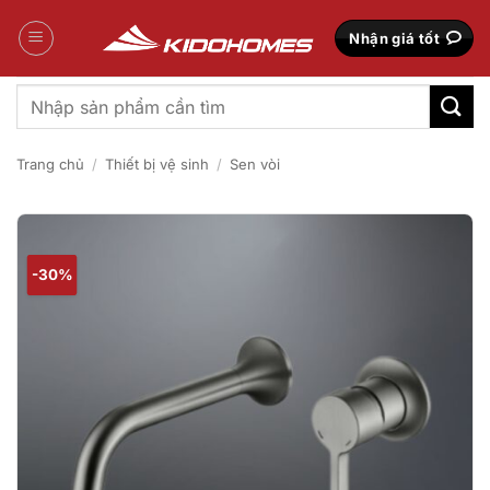
Bỏ
qua
Nhận giá tốt
nội
dung
Tìm
kiếm:
Trang chủ
/
Thiết bị vệ sinh
/
Sen vòi
-30%