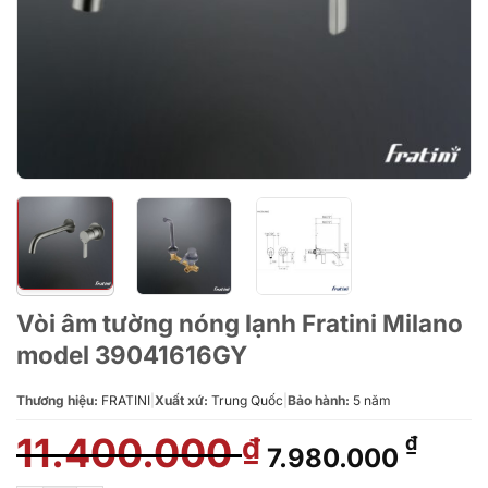
Vòi âm tường nóng lạnh Fratini Milano
model 39041616GY
Thương hiệu:
FRATINI
|
Xuất xứ:
Trung Quốc
|
Bảo hành:
5 năm
11.400.000
Giá
Giá
₫
₫
7.980.000
gốc
hiện