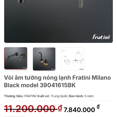
Vòi âm tường nóng lạnh Fratini Milano
Black model 39041615BK
Thương hiệu:
FRATINI
|
Xuất xứ:
Trung Quốc
|
Bảo hành:
5 năm
11.200.000
Giá
Giá
₫
₫
7.840.000
gốc
hiện