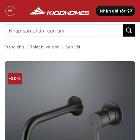
Bỏ
qua
Nhận giá tốt
nội
dung
Tìm
kiếm:
Trang chủ
/
Thiết bị vệ sinh
/
Sen vòi
-30%