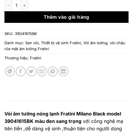
là:
tại
Vòi âm tường nóng lạnh Fratini Milano Black model 39041615B
11.200.000 ₫.
là:
7.840
Thêm vào giỏ hàng
SKU:
39041615BK
Danh mục:
Sen vòi
,
Thiết bị vệ sinh Fratini
,
Vòi âm tường
,
vòi chậu
rửa mặt âm tường Fratini
Thương hiệu:
Fratini
Vòi âm tường nóng lạnh Fratini Milano Black model
39041615BK màu đen sang trọng
với công nghệ mạ
tiên tiến ,dễ dàng vệ sinh ,thuận tiện cho người dùng