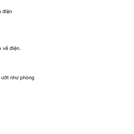
n điện
o về điện.
m ướt như phòng