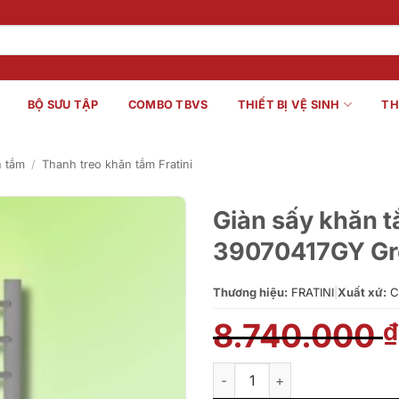
BỘ SƯU TẬP
COMBO TBVS
THIẾT BỊ VỆ SINH
TH
n tắm
/
Thanh treo khăn tắm Fratini
Giàn sấy khăn t
39070417GY Gr
Thương hiệu:
FRATINI
|
Xuất xứ:
C
8.740.000
₫
Giàn sấy khăn tắm Fratini Ve