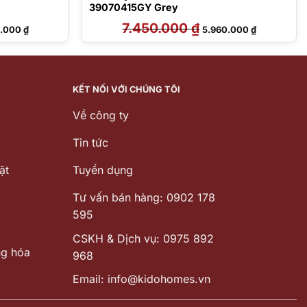
39070415GY Grey
Giá
7.450.000
₫
Giá
Giá
6.000
₫
5.960.000
₫
hiện
gốc
hiện
tại
là:
tại
.000 ₫.
là:
7.450.000 ₫.
là:
6.696.000 ₫.
5.960.000 ₫
KẾT NỐI VỚI CHÚNG TÔI
Về công ty
Tin tức
ặt
Tuyển dụng
Tư vấn bán hàng: 0902 178
595
CSKH & Dịch vụ: 0975 892
ng hóa
968
Email: info@kidohomes.vn