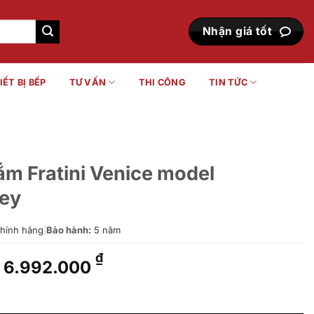
Nhận giá tốt
IẾT BỊ BẾP
TƯ VẤN
THI CÔNG
TIN TỨC
ắm Fratini Venice model
ey
hính hãng
|
Bảo hành:
5 năm
Giá
Giá
₫
6.992.000
gốc
hiện
là:
tại
nice model 39070417GY Grey số lượng
8.740.000 ₫.
là: