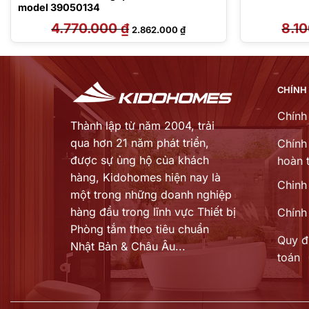
model 39050134
4.770.000
₫
Giá
Giá
8.1
2.862.000
₫
gốc
hiện
là:
tại
4.770.000 ₫.
là:
 ₫.
2.862.000 ₫.
CHÍNH
Chính
Thành lập từ năm 2004, trải
qua hơn 21 năm phát triển,
Chính 
được sự ủng hộ của khách
hoàn t
hàng,
Kidohomes hiện nay là
Chinh
một trong những doanh nghiệp
hàng đầu trong lĩnh vực Thiết bị
Chính
Phòng tắm theo tiêu chuẩn
Quy đ
Nhật Bản & Châu Âu...
toán