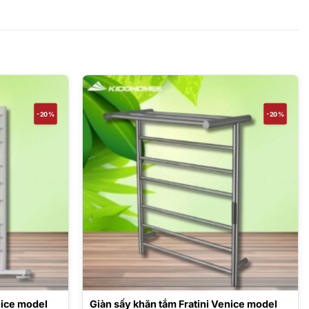
-20%
-20%
nice model
Giàn sấy khăn tắm Fratini Venice model