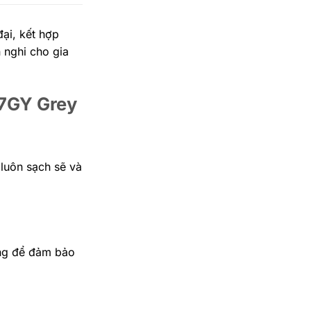
ại, kết hợp
 nghi cho gia
17GY Grey
luôn sạch sẽ và
ụng để đảm bảo