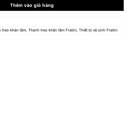
6.992.000 ₫.
Thêm vào giỏ hàng
 treo khăn tắm
,
Thanh treo khăn tắm Fratini
,
Thiết bị vệ sinh Fratini