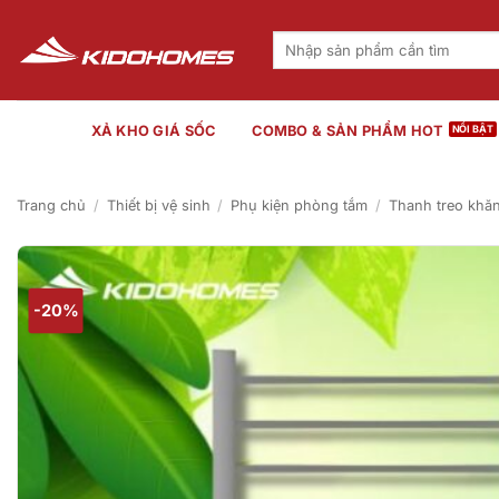
Bỏ
qua
Tìm
kiếm:
nội
dung
XẢ KHO GIÁ SỐC
COMBO & SẢN PHẨM HOT
Trang chủ
/
Thiết bị vệ sinh
/
Phụ kiện phòng tắm
/
Thanh treo khă
-20%