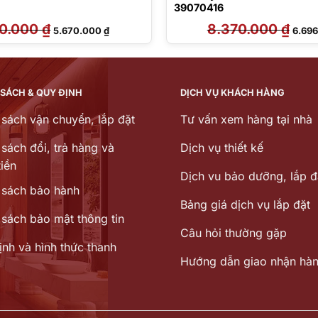
39070416
00.000
₫
Giá
Giá
8.370.000
₫
Giá
5.670.000
₫
6.69
gốc
hiện
gốc
là:
tại
là:
8.100.000 ₫.
là:
8.370
5.670.000 ₫.
 SÁCH & QUY ĐỊNH
DỊCH VỤ KHÁCH HÀNG
 sách vận chuyển, lắp đặt
Tư vấn xem hàng tại nhà
sách đổi, trả hàng và
Dịch vụ thiết kế
iền
Dịch vu bảo dưỡng, lắp đ
 sách bảo hành
Bảng giá dịch vụ lắp đặt
 sách bảo mật thông tin
Câu hỏi thường gặp
ịnh và hình thức thanh
Hướng dẫn giao nhận hà