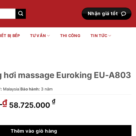
Nhận giá tốt
IẾT BỊ BẾP
TƯ VẤN
THI CÔNG
TIN TỨC
 hơi massage Euroking EU-A803
:
Malaysia
|
Bảo hành:
3 năm
0
Giá
Giá
₫
₫
58.725.000
gốc
hiện
là:
tại
Euroking EU-A803 số lượng
65.250.000 ₫.
là:
58.725.000 ₫.
Thêm vào giỏ hàng