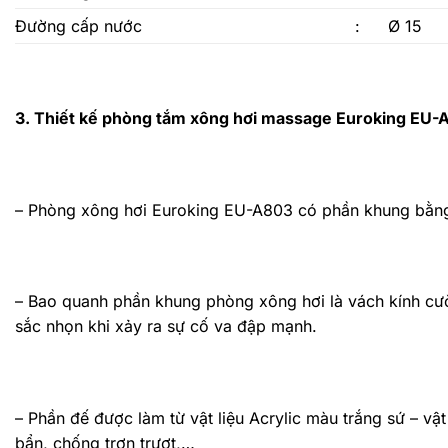
Đường cấp nước
:
Ø 15
3. Thiết kế phòng tắm xông hơi massage Euroking EU-
– Phòng xông hơi Euroking EU-A803 có phần khung bằn
– Bao quanh phần khung phòng xông hơi là vách kính cườ
sắc nhọn khi xảy ra sự cố va đập mạnh.
– Phần đế được làm từ vật liệu Acrylic màu trắng sứ – v
bẩn, chống trơn trượt,…