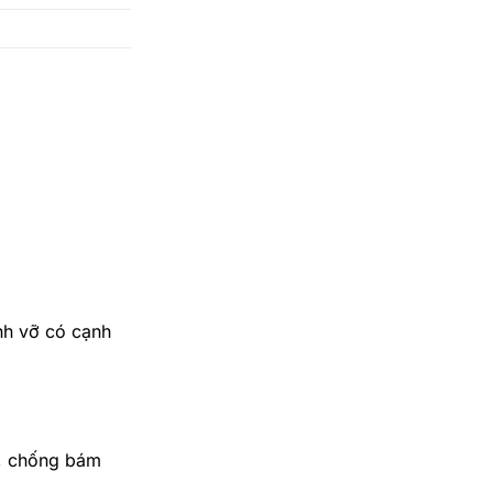
nh vỡ có cạnh
o, chống bám