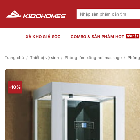
Bỏ
qua
Tìm
kiếm:
nội
dung
XẢ KHO GIÁ SỐC
COMBO & SẢN PHẨM HOT
Trang chủ
/
Thiết bị vệ sinh
/
Phòng tắm xông hơi massage
/
Phòng
-10%