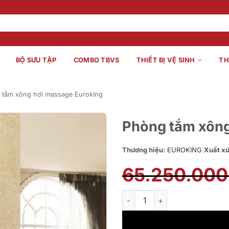
BỘ SƯU TẬP
COMBO TBVS
THIẾT BỊ VỆ SINH
TH
 tắm xông hơi massage Euroking
Phòng tắm xông
Thương hiệu:
EUROKING
|
Xuất xứ
65.250.00
Phòng tắm xông hơi massage 