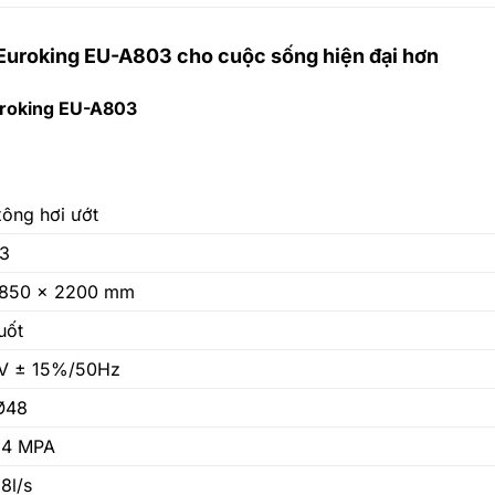
Euroking EU-A803 cho cuộc sống hiện đại hơn
uroking EU-A803
ông hơi ướt
3
 850 x 2200 mm
uốt
V ± 15%/50Hz
Ø48
,4 MPA
8l/s