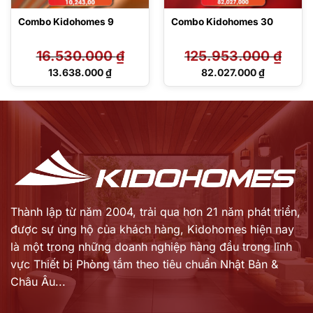
Combo Kidohomes 9
Combo Kidohomes 30
16.530.000
₫
125.953.000
₫
Giá
Giá
13.638.000
₫
82.027.000
₫
gốc
gốc
Giá
Giá
là:
là:
hiện
hiện
16.530.000 ₫.
125.953.000 ₫.
tại
tại
là:
là:
13.638.000 ₫.
82.027.000 ₫.
Thành lập từ năm 2004, trải qua hơn 21 năm phát triển,
được sự ủng hộ của khách hàng,
Kidohomes hiện nay
là một trong những doanh nghiệp hàng đầu trong lĩnh
vực Thiết bị Phòng tắm theo tiêu chuẩn Nhật Bản &
Châu Âu...