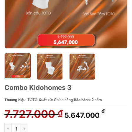
Combo Kidohomes 3
Thương hiệu:
TOTO
|
Xuất xứ:
Chính hãng
|
Bảo hành:
2 năm
7.727.000
Giá
Giá
₫
₫
5.647.000
gốc
hiện
là:
tại
Combo Kidohomes 3 số lượng