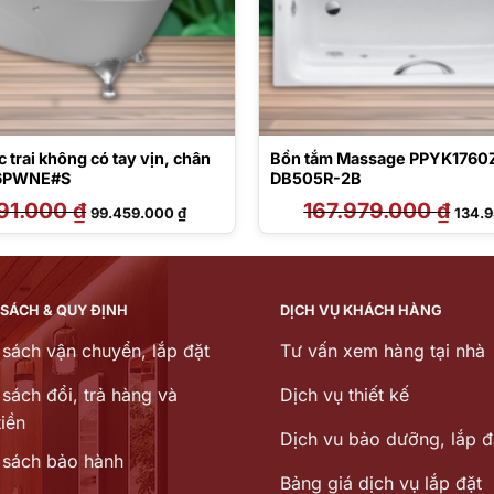
 trai không có tay vịn, chân
Bồn tắm Massage PPYK176
06PWNE#S
DB505R-2B
091.000
₫
Giá
Giá
167.979.000
₫
Giá
99.459.000
₫
134.
gốc
hiện
gốc
là:
tại
là:
123.091.000 ₫.
là:
167.9
99.459.000 ₫.
 SÁCH & QUY ĐỊNH
DỊCH VỤ KHÁCH HÀNG
 sách vận chuyển, lắp đặt
Tư vấn xem hàng tại nhà
sách đổi, trả hàng và
Dịch vụ thiết kế
iền
Dịch vu bảo dưỡng, lắp đ
 sách bảo hành
Bảng giá dịch vụ lắp đặt