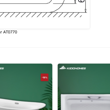
ar AT0770
-19%