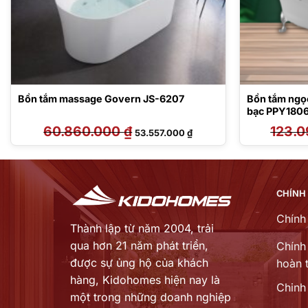
Bồn tắm massage Govern JS-6207
Bồn tắm ngọc
bạc PPY18
60.860.000
₫
Giá
Giá
123.
53.557.000
₫
gốc
hiện
là:
tại
60.860.000 ₫.
là:
00 ₫.
53.557.000 ₫.
CHÍNH
Chính
Thành lập từ năm 2004, trải
qua hơn 21 năm phát triển,
Chính 
được sự ủng hộ của khách
hoàn t
hàng,
Kidohomes hiện nay là
Chinh
một trong những doanh nghiệp