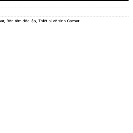
sar
,
Bồn tắm độc lập
,
Thiết bị vệ sinh Caesar