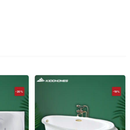
-20%
-19%