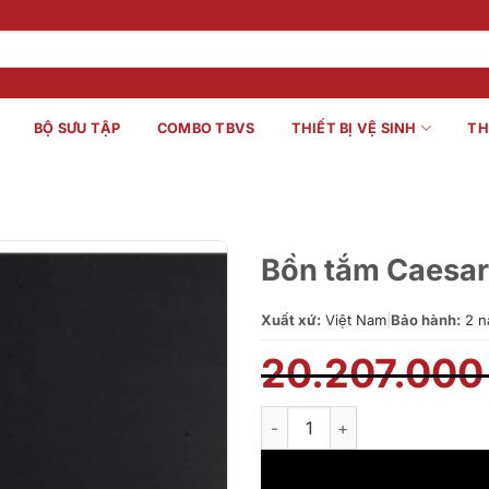
BỘ SƯU TẬP
COMBO TBVS
THIẾT BỊ VỆ SINH
TH
Bồn tắm Caesa
Xuất xứ:
Việt Nam
|
Bảo hành:
2 n
20.207.00
Bồn tắm Caesar AT0770 số lư