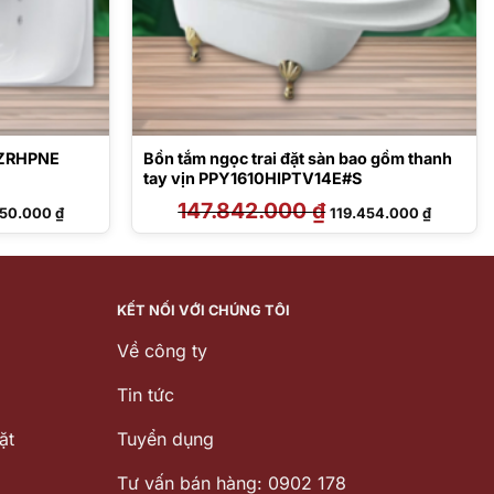
0ZRHPNE
Bồn tắm ngọc trai đặt sàn bao gồm thanh
tay vịn PPY1610HIPTV14E#S
Giá
147.842.000
₫
Giá
Giá
950.000
₫
119.454.000
₫
hiện
gốc
hiện
tại
là:
tại
79.000 ₫.
là:
147.842.000 ₫.
là:
134.950.000 ₫.
119.454.
KẾT NỐI VỚI CHÚNG TÔI
Về công ty
Tin tức
ặt
Tuyển dụng
Tư vấn bán hàng: 0902 178