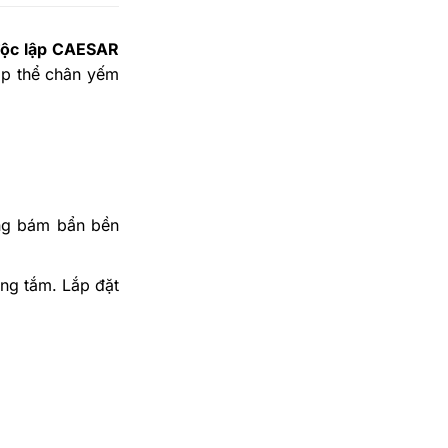
độc lập CAESAR
lập thể chân yếm
àng bám bẩn bền
ng tắm. Lắp đặt