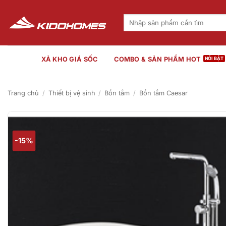
Bỏ
qua
Tìm
kiếm:
nội
dung
XẢ KHO GIÁ SỐC
COMBO & SẢN PHẨM HOT
Trang chủ
/
Thiết bị vệ sinh
/
Bồn tắm
/
Bồn tắm Caesar
-15%