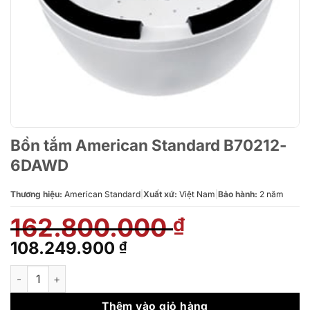
Bồn tắm American Standard B70212-
6DAWD
Thương hiệu:
American Standard
|
Xuất xứ:
Việt Nam
|
Bảo hành:
2 năm
162.800.000
₫
Giá
Giá
108.249.900
₫
gốc
hiện
Bồn tắm American Standard B70212-6DAWD số lượng
là:
tại
162.800.000 ₫.
là:
Thêm vào giỏ hàng