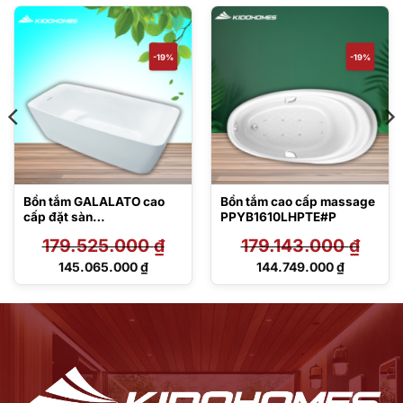
-19%
-19%
Bồn tắm GALALATO cao
Bồn tắm cao cấp massage
cấp đặt sàn
PPYB1610LHPTE#P
PJY1724WPWEN#MW
179.525.000
₫
179.143.000
₫
TVBF412
Giá
Giá
145.065.000
₫
144.749.000
₫
gốc
gốc
Giá
Giá
là:
là:
hiện
hiện
179.525.000 ₫.
179.143.000 ₫.
tại
tại
là:
là:
145.065.000 ₫.
144.749.000 ₫.