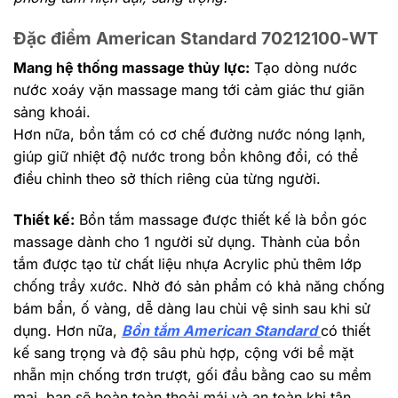
Đặc điểm American Standard 70212100-WT
Mang hệ thống massage thủy lực:
Tạo dòng nước
nước xoáy vặn massage mang tới cảm giác thư giãn
sảng khoái.
Hơn nữa, bồn tắm có cơ chế đường nước nóng lạnh,
giúp giữ nhiệt độ nước trong bồn không đổi, có thể
điều chỉnh theo sở thích riêng của từng người.
Thiết kế:
Bồn tắm massage được thiết kế là bồn góc
massage dành cho 1 người sử dụng. Thành của bồn
tắm được tạo từ chất liệu nhựa Acrylic phủ thêm lớp
chống trầy xước. Nhờ đó sản phẩm có khả năng chống
bám bẩn, ố vàng, dễ dàng lau chùi vệ sinh sau khi sử
dụng. Hơn nữa,
Bồn tắm American Standard
có thiết
kế sang trọng và độ sâu phù hợp, cộng với bề mặt
nhẵn mịn chống trơn trượt, gối đầu bằng cao su mềm
mại, bạn sẽ hoàn toàn thoải mái và an toàn khi tận