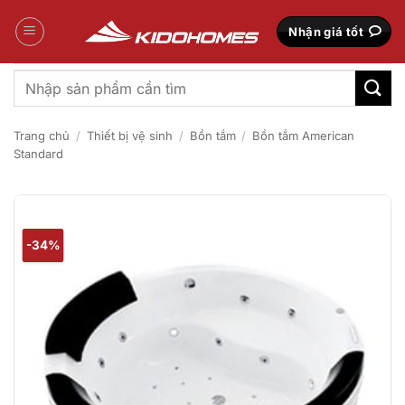
Bỏ
qua
Nhận giá tốt
nội
dung
Tìm
kiếm:
Trang chủ
/
Thiết bị vệ sinh
/
Bồn tắm
/
Bồn tắm American
Standard
-34%