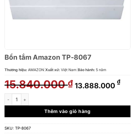
Bồn tắm Amazon TP-8067
Thương hiệu:
AMAZON
|
Xuất xứ:
Việt Nam
|
Bảo hành:
5 năm
15.840.000
Giá
Giá
₫
₫
13.888.000
gốc
hiệ
là:
tại
Bồn tắm Amazon TP-8067 số lượng
15.840.000 ₫.
là:
13.
Thêm vào giỏ hàng
SKU:
TP-8067