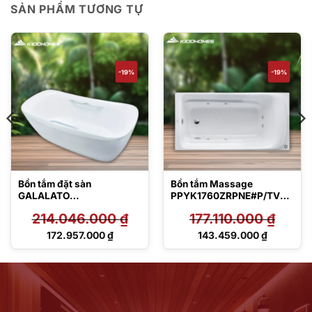
SẢN PHẨM TƯƠNG TỰ
-19%
-19%
Bồn tắm đặt sàn
Bồn tắm Massage
GALALATO
PPYK1760ZRPNE#P/TVBF
PJY1734HPWEN#MW
412/DB505R-2B
214.046.000
₫
177.110.000
₫
TVBF412
Giá
Giá
172.957.000
₫
143.459.000
₫
gốc
gốc
Giá
Giá
là:
là:
hiện
hiện
214.046.000 ₫.
177.110.000 ₫.
tại
tại
là:
là:
172.957.000 ₫.
143.459.000 ₫.