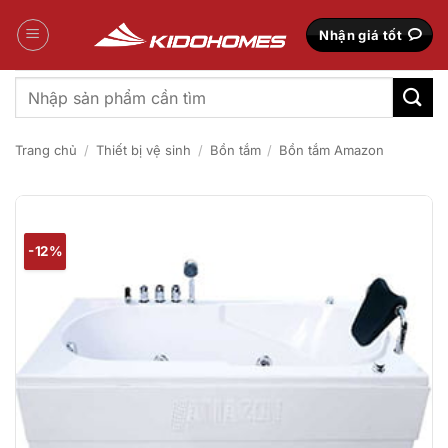
Bỏ
qua
Nhận giá tốt
nội
dung
Tìm
kiếm:
Trang chủ
/
Thiết bị vệ sinh
/
Bồn tắm
/
Bồn tắm Amazon
-12%