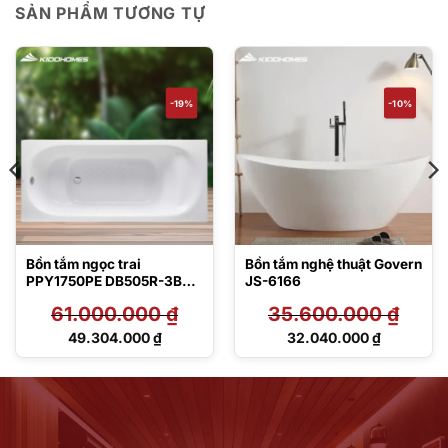
SẢN PHẨM TƯƠNG TỰ
-19%
-10%
Bồn tắm ngọc trai
Bồn tắm nghệ thuật Govern
PPY1750PE DB505R-3B
JS-6166
TVBF412
61.000.000
₫
35.600.000
₫
Giá
Giá
49.304.000
₫
32.040.000
₫
gốc
gốc
Giá
Giá
là:
là:
hiện
hiện
61.000.000 ₫.
35.600.000 ₫.
tại
tại
là:
là:
49.304.000 ₫.
32.040.000 ₫.