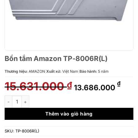
Bồn tắm Amazon TP-8006R(L)
Thương hiệu:
AMAZON
|
Xuất xứ:
Việt Nam
|
Bảo hành:
5 năm
15.631.000
Giá
Giá
₫
₫
13.686.000
gốc
hiện
là:
tại
Bồn tắm Amazon TP-8006R(L) số lượng
15.631.000 ₫.
là:
13.6
Thêm vào giỏ hàng
SKU:
TP-8006R(L)