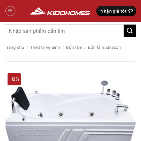
Bỏ
qua
Nhận giá tốt
nội
dung
Tìm
kiếm:
Trang chủ
/
Thiết bị vệ sinh
/
Bồn tắm
/
Bồn tắm Amazon
-12%