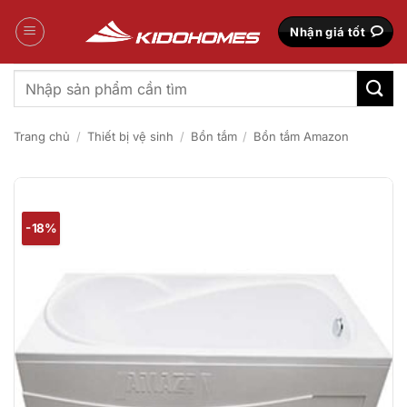
Bỏ
qua
Nhận giá tốt
nội
dung
Tìm
kiếm:
Trang chủ
/
Thiết bị vệ sinh
/
Bồn tắm
/
Bồn tắm Amazon
-18%