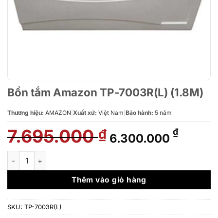
Bồn tắm Amazon TP-7003R(L) (1.8M)
Thương hiệu:
AMAZON
|
Xuất xứ:
Việt Nam
|
Bảo hành:
5 năm
7.695.000
Giá
Giá
₫
₫
6.300.000
gốc
hiện
là:
tại
Bồn tắm Amazon TP-7003R(L) (1.8M) số lượng
7.695.000 ₫.
là:
6.300.
Thêm vào giỏ hàng
SKU:
TP-7003R(L)