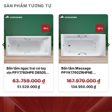
SẢN PHẨM TƯƠNG TỰ
-19%
-20%
Bồn tắm ngọc trai có tay
Bồn tắm Massage
vịn PPY1780HPE DB505R-
PPYK1760ZRHPNE
3B TVBF412
DB505R-2B
63.759.000
₫
167.979.000
₫
Giá
Giá
51.529.000
₫
134.950.000
₫
gốc
gốc
Giá
Giá
là:
là:
hiện
hiện
63.759.000 ₫.
167.979.000 ₫.
tại
tại
là:
là:
51.529.000 ₫.
134.950.000 ₫.