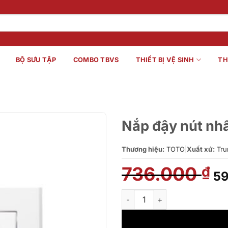
BỘ SƯU TẬP
COMBO TBVS
THIẾT BỊ VỆ SINH
TH
Nắp đậy nút n
Thương hiệu:
TOTO
|
Xuất xứ:
Tru
736.000
Gi
₫
5
gố
là:
Nắp đậy nút nhấn xả TOTO M
73