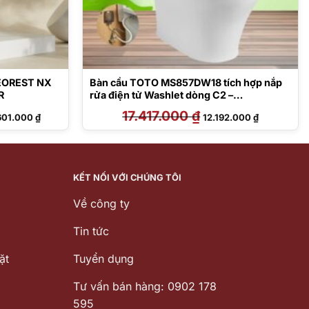
NEOREST NX
Bàn cầu TOTO MS857DW18 tích hợp nắp
R
rửa điện tử Washlet dòng C2 –
TCF23710AAA
Giá
17.417.000
₫
Giá
Giá
601.000
₫
12.192.000
₫
hiện
gốc
hiện
tại
là:
tại
77.000 ₫.
là:
17.417.000 ₫.
là:
315.601.000 ₫.
12.192.000 
KẾT NỐI VỚI CHÚNG TÔI
Về công ty
Tin tức
ặt
Tuyển dụng
Tư vấn bán hàng: 0902 178
595