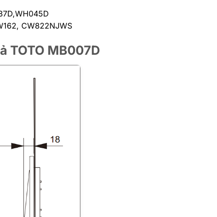
H037D,WH045D
, CW162, CW822NJWS
n xả TOTO MB007D