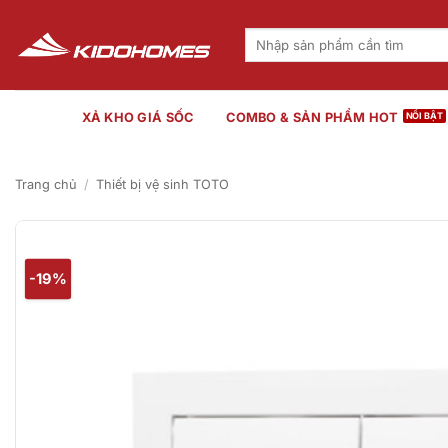
Bỏ
qua
Tìm
kiếm:
nội
dung
XẢ KHO GIÁ SỐC
COMBO & SẢN PHẨM HOT
Trang chủ
/
Thiết bị vệ sinh TOTO
-19%