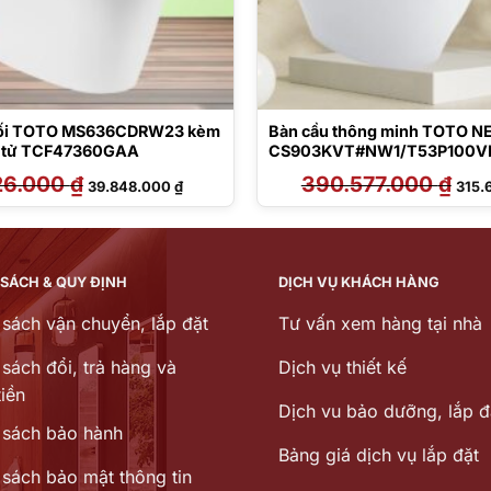
khối TOTO MS636CDRW23 kèm
Bàn cầu thông minh TOTO 
n tử TCF47360GAA
CS903KVT#NW1/T53P100V
26.000
₫
Giá
Giá
390.577.000
₫
Giá
39.848.000
₫
315.
gốc
hiện
gốc
là:
tại
là:
56.926.000 ₫.
là:
390.5
39.848.000 ₫.
 SÁCH & QUY ĐỊNH
DỊCH VỤ KHÁCH HÀNG
 sách vận chuyển, lắp đặt
Tư vấn xem hàng tại nhà
sách đổi, trả hàng và
Dịch vụ thiết kế
iền
Dịch vu bảo dưỡng, lắp đ
 sách bảo hành
Bảng giá dịch vụ lắp đặt
 sách bảo mật thông tin