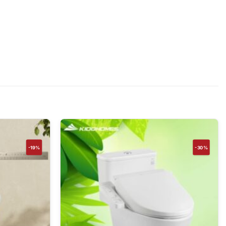
-19%
-30%