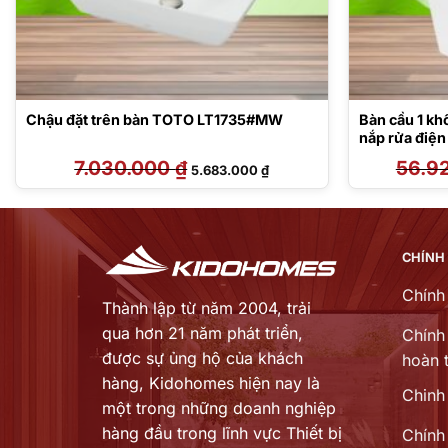
Chậu đặt trên bàn TOTO LT1735#MW
Bàn cầu 1 
nắp rửa điệ
7.030.000
₫
Giá
Giá
56.9
5.683.000
₫
gốc
hiện
là:
tại
7.030.000 ₫.
là:
00 ₫.
5.683.000 ₫.
CHÍNH
Chính
Thành lập từ năm 2004, trải
qua hơn 21 năm phát triển,
Chính 
được sự ủng hộ của khách
hoàn t
hàng,
Kidohomes hiện nay là
Chinh
một trong những doanh nghiệp
hàng đầu trong lĩnh vực Thiết bị
Chính