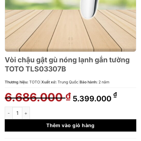
Vòi chậu gật gù nóng lạnh gắn tường
TOTO TLS03307B
Thương hiệu:
TOTO
|
Xuất xứ:
Trung Quốc
|
Bảo hành:
2 năm
6.686.000
Giá
Giá
₫
₫
5.399.000
gốc
hiện
là:
tại
Vòi chậu gật gù nóng lạnh gắn tường TOTO TLS03307B số lượ
6.686.000 ₫.
là:
5.399.
Thêm vào giỏ hàng