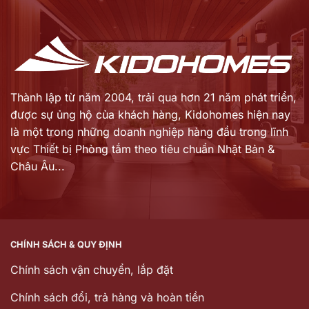
là:
là:
18.880.000 ₫.
34.327.000 ₫.
Thành lập từ năm 2004, trải qua hơn 21 năm phát triển,
được sự ủng hộ của khách hàng,
Kidohomes hiện nay
là một trong những doanh nghiệp hàng đầu trong lĩnh
vực Thiết bị Phòng tắm theo tiêu chuẩn Nhật Bản &
Châu Âu...
CHÍNH SÁCH & QUY ĐỊNH
Chính sách vận chuyển, lắp đặt
Chính sách đổi, trả hàng và hoàn tiền