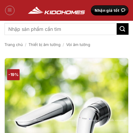
Bỏ
qua
Nhận giá tốt
nội
dung
Tìm
kiếm:
Trang chủ
/
Thiết bị âm tường
/
Vòi âm tường
-19%