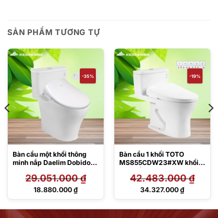
SẢN PHẨM TƯƠNG TỰ
-35%
-19%
Bàn cầu một khối thông
Bàn cầu 1 khối TOTO
minh nắp Daelim Dobidos
MS855CDW23#XW khối
MS857DT8#XW/DB5600
kèm nắp rửa điện tử
29.051.000
₫
42.483.000
₫
TCF47360GAA
Giá
Giá
18.880.000
₫
34.327.000
₫
gốc
gốc
Giá
Giá
là:
là:
hiện
hiện
29.051.000 ₫.
42.483.000 ₫.
tại
tại