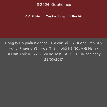
©2026 Kidohomes
Giới thiệu
Tuyển dụng
Liên hệ
Công ty Cổ phần Kidoasa - Địa chỉ: Số 107 Đường Trần Duy
Hưng, Phường Yên Hòa, Thành phố Hà Nội, Việt Nam -
GPĐKKD số: 0107772520 do sở KH & ĐT TP.HN cấp ngày
22/03/2017