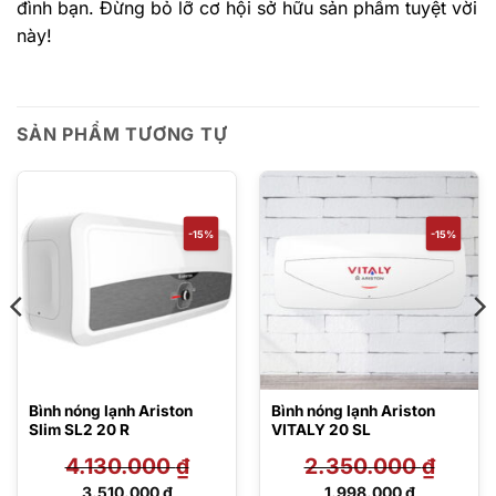
đình bạn. Đừng bỏ lỡ cơ hội sở hữu sản phẩm tuyệt vời
này!
SẢN PHẨM TƯƠNG TỰ
-15%
-15%
Bình nóng lạnh Ariston
Bình nóng lạnh Ariston
Slim SL2 20 R
VITALY 20 SL
4.130.000
₫
2.350.000
₫
Giá
Giá
3.510.000
₫
1.998.000
₫