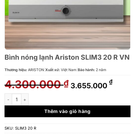
Bình nóng lạnh Ariston SLIM3 20 R VN
Thương hiệu:
ARISTON
|
Xuất xứ:
Việt Nam
|
Bảo hành:
2 năm
4.300.000
Giá
Giá
₫
₫
3.655.000
gốc
hiện
là:
tại
Bình nóng lạnh Ariston SLIM3 20 R VN số lượng
4.300.000 ₫.
là:
3.655.
Thêm vào giỏ hàng
SKU:
SLIM3 20 R