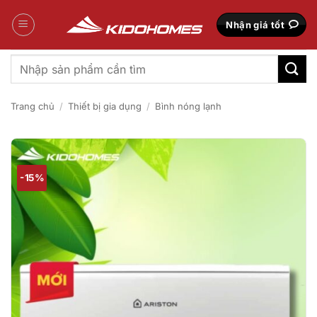
Bỏ
qua
Nhận giá tốt
nội
dung
Tìm
kiếm:
Trang chủ
/
Thiết bị gia dụng
/
Bình nóng lạnh
-15%