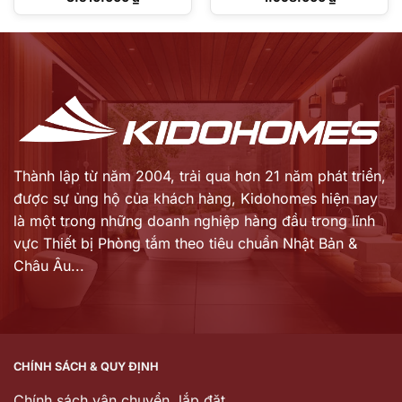
gốc
gốc
Giá
Giá
là:
là:
hiện
hiện
4.130.000 ₫.
2.350.000 ₫.
tại
tại
là:
là:
3.510.000 ₫.
1.998.000 ₫.
Thành lập từ năm 2004, trải qua hơn 21 năm phát triển,
được sự ủng hộ của khách hàng,
Kidohomes hiện nay
là một trong những doanh nghiệp hàng đầu trong lĩnh
vực Thiết bị Phòng tắm theo tiêu chuẩn Nhật Bản &
Châu Âu...
CHÍNH SÁCH & QUY ĐỊNH
Chính sách vận chuyển, lắp đặt