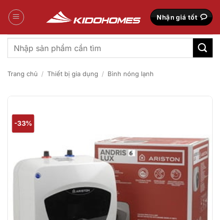
Bỏ
qua
Nhận giá tốt
nội
dung
Tìm
kiếm:
Trang chủ
/
Thiết bị gia dụng
/
Bình nóng lạnh
-33%