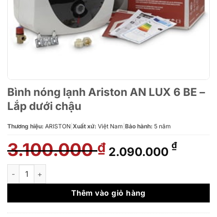
Bình nóng lạnh Ariston AN LUX 6 BE –
Lắp dưới chậu
Thương hiệu:
ARISTON
|
Xuất xứ:
Việt Nam
|
Bảo hành:
5 năm
3.100.000
Giá
Giá
₫
₫
2.090.000
gốc
hiện
là:
tại
Bình nóng lạnh Ariston AN LUX 6 BE - Lắp dưới chậu số lượng
3.100.000 ₫.
là:
2.090.
Thêm vào giỏ hàng