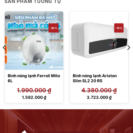
SẢN PHẨM TƯƠNG TỰ
-20%
-15%
Bình nóng lạnh Ferroli Mito
Bình nóng lạnh Ariston
6L
Slim SL2 20 RS
1.990.000
₫
4.380.000
₫
Giá
Giá
1.592.000
₫
3.723.000
₫
gốc
gốc
Giá
Giá
là:
là:
hiện
hiện
1.990.000 ₫.
4.380.000 ₫.
tại
tại
là:
là:
1.592.000 ₫.
3.723.000 ₫.