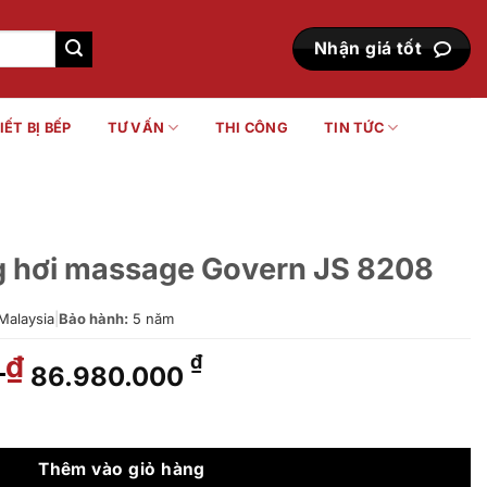
Nhận giá tốt
IẾT BỊ BẾP
TƯ VẤN
THI CÔNG
TIN TỨC
 hơi massage Govern JS 8208
Malaysia
|
Bảo hành:
5 năm
0
Giá
Giá
₫
₫
86.980.000
gốc
hiện
là:
tại
Govern JS 8208 số lượng
98.870.000 ₫.
là:
86.980.000 ₫.
Thêm vào giỏ hàng