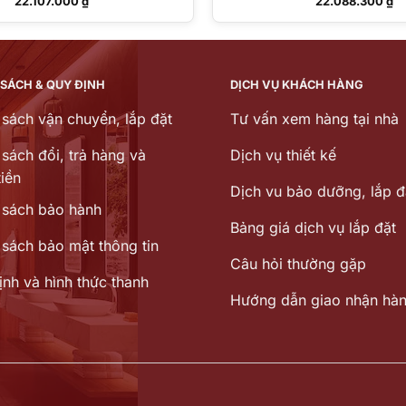
22.107.000
₫
22.088.300
₫
 SÁCH & QUY ĐỊNH
DỊCH VỤ KHÁCH HÀNG
 sách vận chuyển, lắp đặt
Tư vấn xem hàng tại nhà
sách đổi, trả hàng và
Dịch vụ thiết kế
iền
Dịch vu bảo dưỡng, lắp đ
 sách bảo hành
Bảng giá dịch vụ lắp đặt
 sách bảo mật thông tin
Câu hỏi thường gặp
ịnh và hình thức thanh
Hướng dẫn giao nhận hà