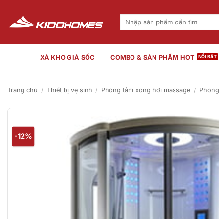
Bỏ
qua
Tìm
kiếm:
nội
dung
XẢ KHO GIÁ SỐC
COMBO & SẢN PHẨM HOT
Trang chủ
/
Thiết bị vệ sinh
/
Phòng tắm xông hơi massage
/
Phòng
-12%