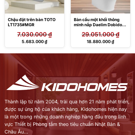
Chậu đặt trên bàn TOTO
Bàn cầu một khối thông
LT1735#MGR
minh nắp Daelim Dobidos
MS857DT8#XW/DB5600
7.030.000
₫
29.051.000
₫
Giá
Giá
5.683.000
₫
18.880.000
₫
gốc
gốc
Giá
Giá
là:
là:
hiện
hiện
7.030.000 ₫.
29.051.000 ₫.
tại
tại
là:
là:
5.683.000 ₫.
18.880.000 ₫.
Thành lập từ năm 2004, trải qua hơn 21 năm phát triển,
được sự ủng hộ của khách hàng,
Kidohomes hiện nay
là một trong những doanh nghiệp hàng đầu trong lĩnh
vực Thiết bị Phòng tắm theo tiêu chuẩn Nhật Bản &
Châu Âu...