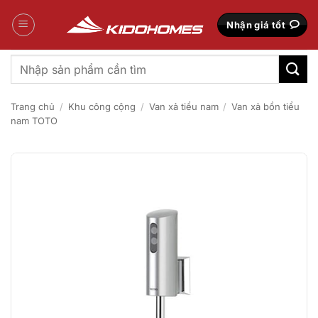
Bỏ
qua
Nhận giá tốt
nội
dung
Tìm
kiếm:
Trang chủ
/
Khu công cộng
/
Van xả tiểu nam
/
Van xả bồn tiểu
nam TOTO