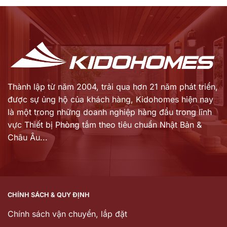
là:
là:
hiện
hiện
42.356.000 ₫.
29.051.000 ₫.
tại
tại
là:
là:
29.649.000 ₫.
18.880.000 ₫.
Thành lập từ năm 2004, trải qua hơn 21 năm phát triển,
được sự ủng hộ của khách hàng,
Kidohomes hiện nay
là một trong những doanh nghiệp hàng đầu trong lĩnh
vực Thiết bị Phòng tắm theo tiêu chuẩn Nhật Bản &
Châu Âu...
CHÍNH SÁCH & QUY ĐỊNH
Chính sách vận chuyển, lắp đặt