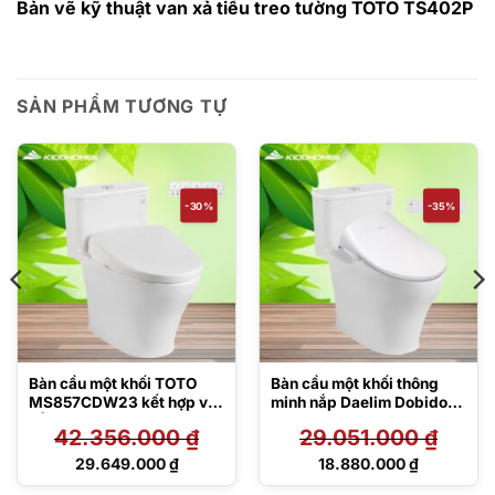
Bản vẽ kỹ thuật van xả tiểu treo tường TOTO
TS402P
SẢN PHẨM TƯƠNG TỰ
-30%
-35%
Bàn cầu một khối TOTO
Bàn cầu một khối thông
MS857CDW23 kết hợp với
minh nắp Daelim Dobidos
nắp rửa điện tử Washlet S7
MS857DT8#XW/DB5600
42.356.000
₫
29.051.000
₫
– TCF47360GAA
Giá
Giá
29.649.000
₫
18.880.000
₫
gốc
gốc
Giá
Giá