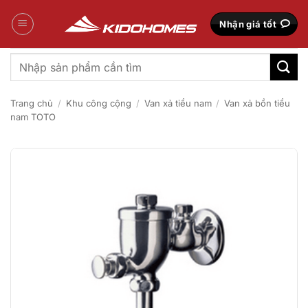
Bỏ
qua
Nhận giá tốt
nội
dung
Tìm
kiếm:
Trang chủ
/
Khu công cộng
/
Van xả tiểu nam
/
Van xả bồn tiểu
nam TOTO