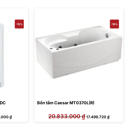
-15%
-16%
7DC
Bồn tắm Caesar MT0370L(R)
Giá
20.833.000
₫
Giá
Giá
0.000
₫
17.499.720
₫
hiện
gốc
hiện
tại
là:
tại
.000 ₫.
là:
20.833.000 ₫.
là: