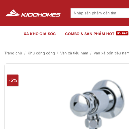
Bỏ
qua
Tìm
kiếm:
nội
dung
XẢ KHO GIÁ SỐC
COMBO & SẢN PHẨM HOT
Trang chủ
/
Khu công cộng
/
Van xả tiểu nam
/
Van xả bồn tiểu na
-5%