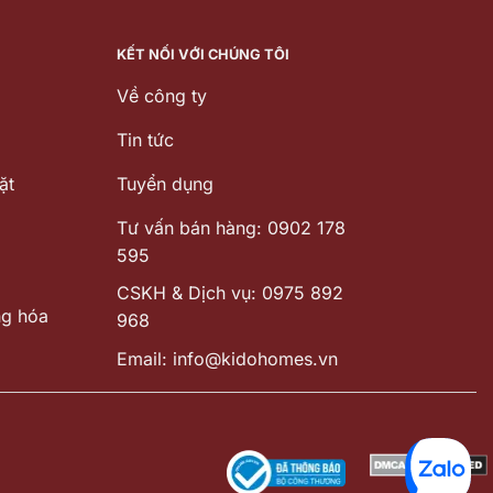
1.730.000 ₫.
17.499.720
KẾT NỐI VỚI CHÚNG TÔI
Về công ty
Tin tức
ặt
Tuyển dụng
Tư vấn bán hàng: 0902 178
595
CSKH & Dịch vụ: 0975 892
ng hóa
968
Email: info@kidohomes.vn