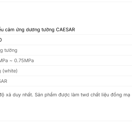
iểu cảm ứng dương tường CAESAR
0
g tường
MPa ~ 0.75MPa
 (white)
SAR
 độ xả duy nhất. Sản phẩm được làm twd chất liệu đồng mạ