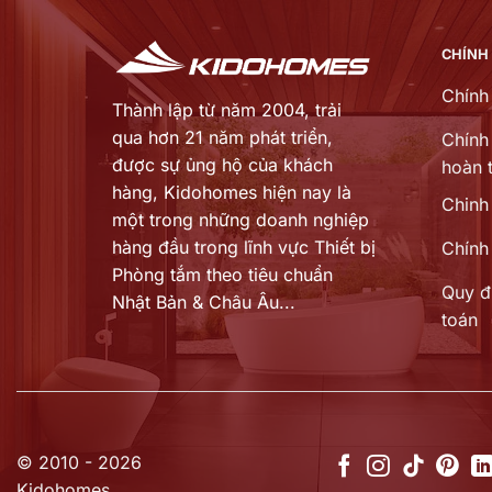
80 ₫.
7.859.560 ₫.
CHÍNH
Chính
Thành lập từ năm 2004, trải
qua hơn 21 năm phát triển,
Chính 
được sự ủng hộ của khách
hoàn t
hàng,
Kidohomes hiện nay là
Chinh
một trong những doanh nghiệp
hàng đầu trong lĩnh vực Thiết bị
Chính
Phòng tắm theo tiêu chuẩn
Quy đ
Nhật Bản & Châu Âu...
toán
© 2010 - 2026
Kidohomes