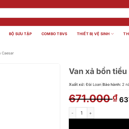
BỘ SƯU TẬP
COMBO TBVS
THIẾT BỊ VỆ SINH
TH
m Caesar
Van xả bồn tiể
Xuất xứ:
Đài Loan
|
Bảo hành:
2 n
671.000
Gi
₫
63
gố
là:
Van xả bồn tiểu nam Caesar B
67