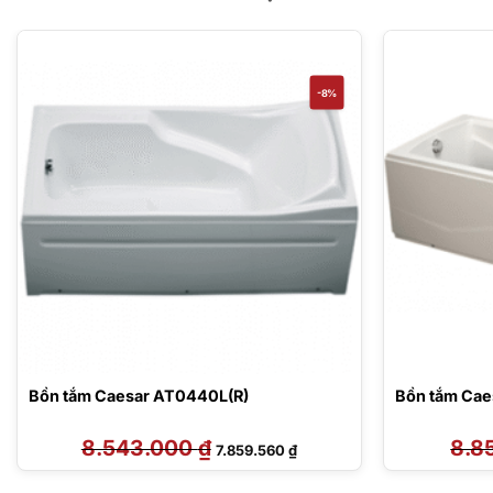
-8%
Bồn tắm Caesar AT0440L(R)
Bồn tắm Cae
8.543.000
₫
Giá
Giá
8.8
7.859.560
₫
gốc
hiện
là:
tại
8.543.000 ₫.
là: