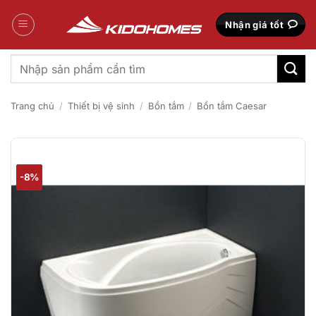
Bỏ
qua
Nhận giá tốt
nội
dung
Tìm
kiếm:
Trang chủ
/
Thiết bị vệ sinh
/
Bồn tắm
/
Bồn tắm Caesar
-8%