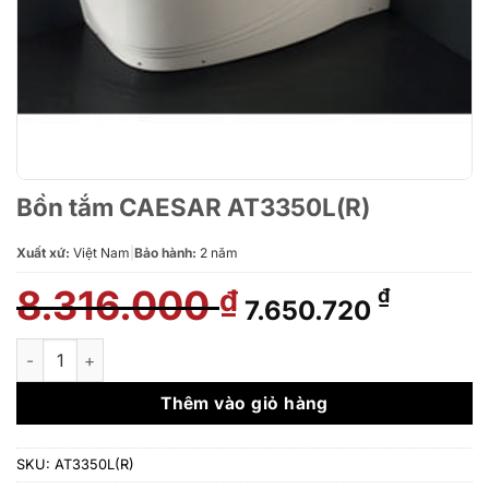
Bồn tắm CAESAR AT3350L(R)
Xuất xứ:
Việt Nam
|
Bảo hành:
2 năm
8.316.000
Giá
Giá
₫
₫
7.650.720
gốc
hiện
là:
tại
Bồn tắm CAESAR AT3350L(R) số lượng
8.316.000 ₫.
là:
7.650.7
Thêm vào giỏ hàng
SKU:
AT3350L(R)