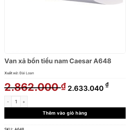
Van xả bồn tiểu nam Caesar A648
Xuất xứ:
Đài Loan
2.862.000
Giá
Giá
₫
₫
2.633.040
gốc
hiện
là:
tại
Van xả bồn tiểu nam Caesar A648 số lượng
2.862.000 ₫.
là:
2.633
Thêm vào giỏ hàng
SKU:
A648