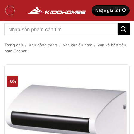
Bỏ
qua
Nhận giá tốt
nội
dung
Tìm
kiếm:
Trang chủ
/
Khu công cộng
/
Van xả tiểu nam
/
Van xả bồn tiểu
nam Caesar
-8%