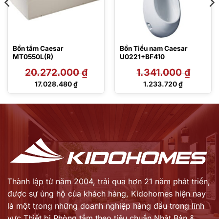
Bồn tắm Caesar
Bồn Tiểu nam Caesar
MT0550L(R)
U0221+BF410
20.272.000
₫
1.341.000
₫
Giá
Giá
17.028.480
₫
1.233.720
₫
gốc
gốc
Giá
Giá
là:
là:
hiện
hiện
20.272.000 ₫.
1.341.000 ₫.
tại
tại
là:
là:
17.028.480 ₫.
1.233.720 ₫.
Thành lập từ năm 2004, trải qua hơn 21 năm phát triển,
được sự ủng hộ của khách hàng,
Kidohomes hiện nay
là một trong những doanh nghiệp hàng đầu trong lĩnh
vực Thiết bị Phòng tắm theo tiêu chuẩn Nhật Bản &