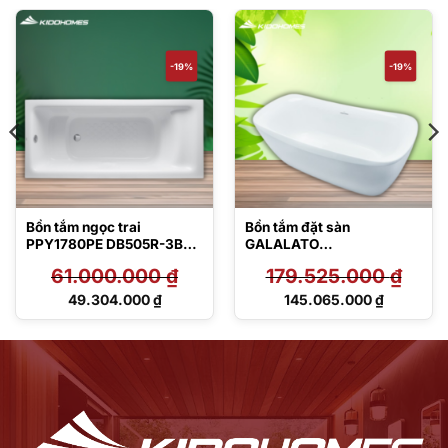
-19%
-19%
Bồn tắm ngọc trai
Bồn tắm đặt sàn
PPY1780PE DB505R-3B
GALALATO
TVBF412
PJY1734PWEN#GW
61.000.000
₫
179.525.000
₫
TVBF412
Giá
Giá
49.304.000
₫
145.065.000
₫
gốc
gốc
Giá
Giá
là:
là:
hiện
hiện
61.000.000 ₫.
179.525.000 ₫.
tại
tại
là:
là:
49.304.000 ₫.
145.065.000 ₫.