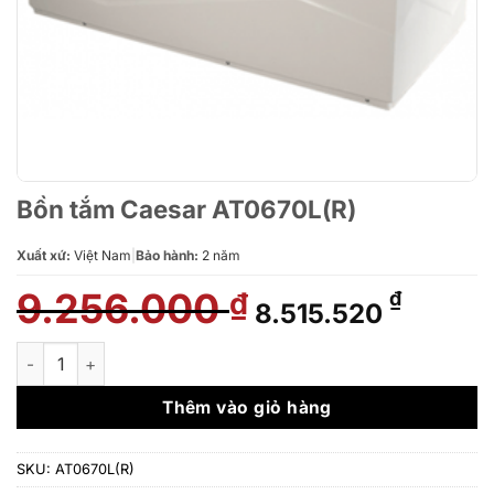
Bồn tắm Caesar AT0670L(R)
Xuất xứ:
Việt Nam
|
Bảo hành:
2 năm
9.256.000
Giá
Giá
₫
₫
8.515.520
gốc
hiện
là:
tại
Bồn tắm Caesar AT0670L(R) số lượng
9.256.000 ₫.
là:
8.515.5
Thêm vào giỏ hàng
SKU:
AT0670L(R)