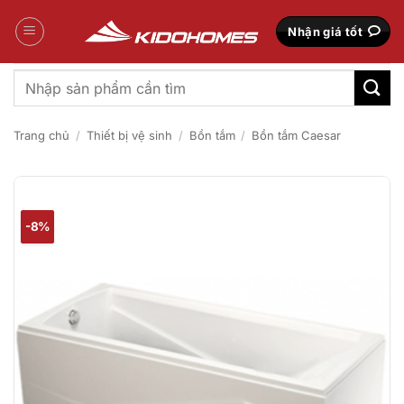
Bỏ
qua
Nhận giá tốt
nội
dung
Tìm
kiếm:
Trang chủ
/
Thiết bị vệ sinh
/
Bồn tắm
/
Bồn tắm Caesar
-8%