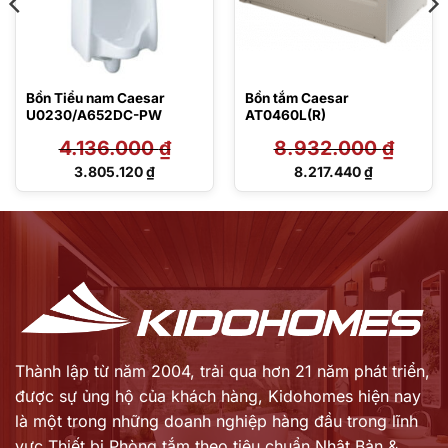
Bồn Tiểu nam Caesar
Bồn tắm Caesar
U0230/A652DC-PW
AT0460L(R)
4.136.000
₫
8.932.000
₫
Giá
Giá
3.805.120
₫
8.217.440
₫
gốc
gốc
Giá
Giá
là:
là:
hiện
hiện
4.136.000 ₫.
8.932.000 ₫.
tại
tại
là:
là:
3.805.120 ₫.
8.217.440 ₫.
Thành lập từ năm 2004, trải qua hơn 21 năm phát triển,
được sự ủng hộ của khách hàng,
Kidohomes hiện nay
là một trong những doanh nghiệp hàng đầu trong lĩnh
vực Thiết bị Phòng tắm theo tiêu chuẩn Nhật Bản &