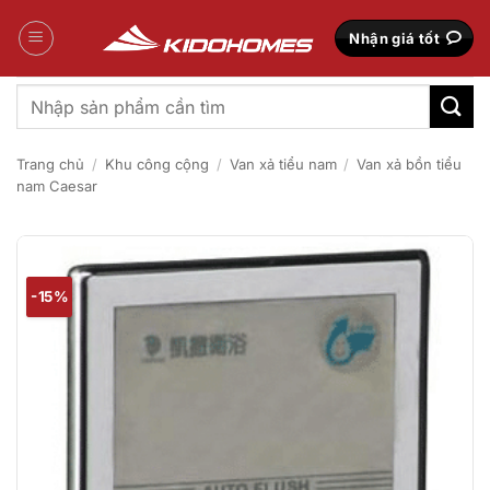
Bỏ
qua
Nhận giá tốt
nội
dung
Tìm
kiếm:
Trang chủ
/
Khu công cộng
/
Van xả tiểu nam
/
Van xả bồn tiểu
nam Caesar
-15%