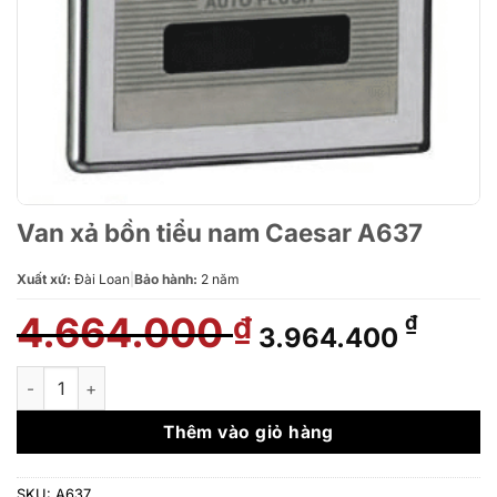
Van xả bồn tiểu nam Caesar A637
Xuất xứ:
Đài Loan
|
Bảo hành:
2 năm
4.664.000
Giá
Giá
₫
₫
3.964.400
gốc
hiện
là:
tại
Van xả bồn tiểu nam Caesar A637 số lượng
4.664.000 ₫.
là:
3.964
Thêm vào giỏ hàng
SKU:
A637