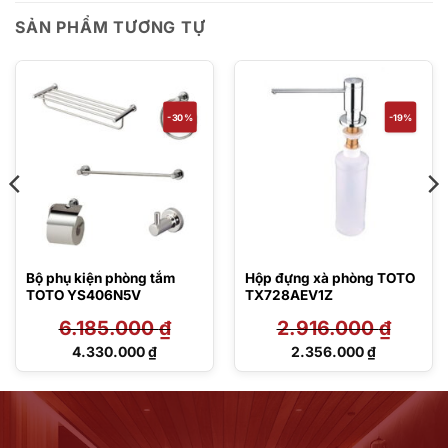
SẢN PHẨM TƯƠNG TỰ
-30%
-19%
Bộ phụ kiện phòng tắm
Hộp đựng xà phòng TOTO
TOTO YS406N5V
TX728AEV1Z
6.185.000
₫
2.916.000
₫
Giá
Giá
4.330.000
₫
2.356.000
₫
gốc
gốc
Giá
Giá
là:
là:
hiện
hiện
6.185.000 ₫.
2.916.000 ₫.
tại
tại
là:
là:
4.330.000 ₫.
2.356.000 ₫.