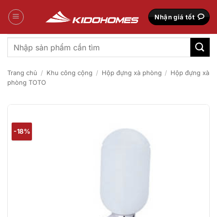
Bỏ
qua
Nhận giá tốt
nội
dung
Tìm
kiếm:
Trang chủ
/
Khu công cộng
/
Hộp đựng xà phòng
/
Hộp đựng xà
phòng TOTO
-18%