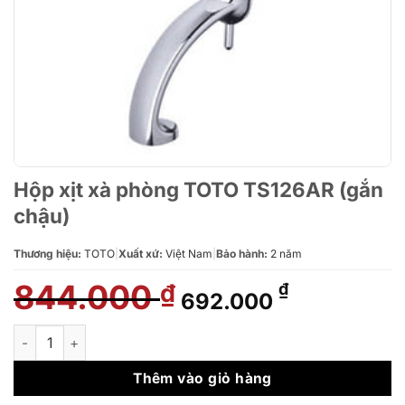
Hộp xịt xà phòng TOTO TS126AR (gắn
chậu)
Thương hiệu:
TOTO
|
Xuất xứ:
Việt Nam
|
Bảo hành:
2 năm
844.000
Giá
Giá
₫
₫
692.000
gốc
hiện
là:
tại
Hộp xịt xà phòng TOTO TS126AR (gắn chậu) số lượng
844.000 ₫.
là:
692.000 ₫
Thêm vào giỏ hàng