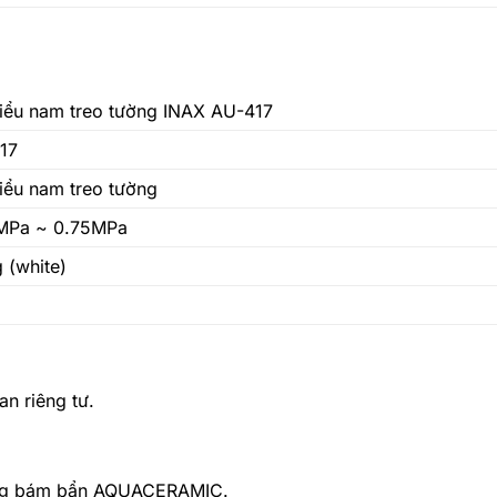
tiểu nam treo tường INAX AU-417
17
iểu nam treo tường
MPa ~ 0.75MPa
 (white)
an riêng tư.
ống bám bẩn AQUACERAMIC.