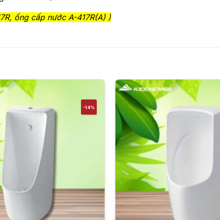
7R, ống cấp nước A-417R(A) )
-14%