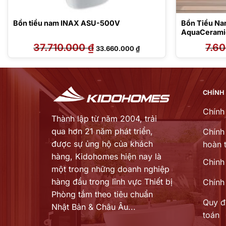
Bồn tiểu nam INAX ASU-500V
Bồn Tiểu Na
AquaCerami
37.710.000
₫
Giá
Giá
7.6
33.660.000
₫
gốc
hiện
là:
tại
37.710.000 ₫.
là:
 ₫.
33.660.000 ₫.
CHÍNH
Chính
Thành lập từ năm 2004, trải
qua hơn 21 năm phát triển,
Chính 
được sự ủng hộ của khách
hoàn t
hàng,
Kidohomes hiện nay là
Chinh
một trong những doanh nghiệp
hàng đầu trong lĩnh vực Thiết bị
Chính
Phòng tắm theo tiêu chuẩn
Quy đ
Nhật Bản & Châu Âu...
toán