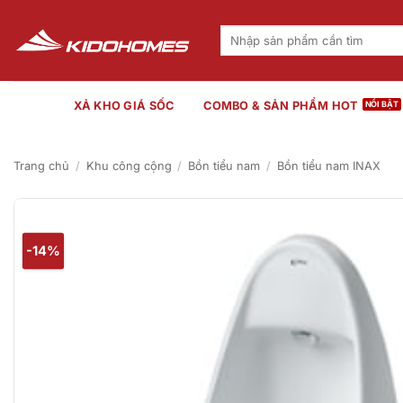
Bỏ
qua
Tìm
kiếm:
nội
dung
XẢ KHO GIÁ SỐC
COMBO & SẢN PHẨM HOT
Trang chủ
/
Khu công cộng
/
Bồn tiểu nam
/
Bồn tiểu nam INAX
-14%