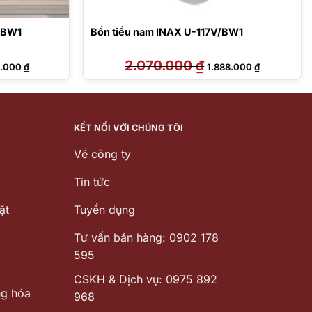
/BW1
Bồn tiểu nam INAX U-117V/BW1
Giá
2.070.000
₫
Giá
Giá
0.000
₫
1.888.000
₫
hiện
gốc
hiện
tại
là:
tại
.000 ₫.
là:
2.070.000 ₫.
là:
3.410.000 ₫.
1.888.000 ₫
KẾT NỐI VỚI CHÚNG TÔI
Về công ty
Tin tức
ặt
Tuyển dụng
Tư vấn bán hàng: 0902 178
595
CSKH & Dịch vụ: 0975 892
ng hóa
968