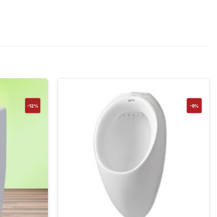
-12%
-9%