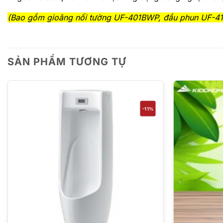
(Bao gồm gioăng nối tường UF-401BWP, đầu phun UF-41
SẢN PHẨM TƯƠNG TỰ
-11%