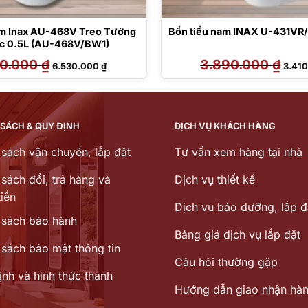
m Inax AU-468V Treo Tường
Bồn tiểu nam INAX U-431VR
c 0.5L (AU-468V/BW1)
00.000
₫
Giá
Giá
3.890.000
₫
Giá
6.530.000
₫
3.41
gốc
hiện
gốc
là:
tại
là:
7.600.000 ₫.
là:
3.890
6.530.000 ₫.
 SÁCH & QUY ĐỊNH
DỊCH VỤ KHÁCH HÀNG
 sách vận chuyển, lắp đặt
Tư vấn xem hàng tại nhà
sách đổi, trả hàng và
Dịch vụ thiết kế
iền
Dịch vu bảo dưỡng, lắp đ
 sách bảo hành
Bảng giá dịch vụ lắp đặt
 sách bảo mật thông tin
Câu hỏi thường gặp
ịnh và hình thức thanh
Hướng dẫn giao nhận hà