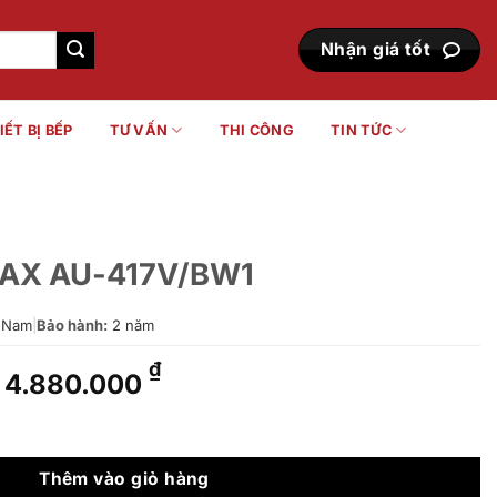
Nhận giá tốt
IẾT BỊ BẾP
TƯ VẤN
THI CÔNG
TIN TỨC
INAX AU-417V/BW1
 Nam
|
Bảo hành:
2 năm
Giá
Giá
₫
4.880.000
gốc
hiện
là:
tại
BW1 số lượng
5.655.000 ₫.
là:
4.880.000 ₫.
Thêm vào giỏ hàng