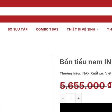
BỘ SƯU TẬP
COMBO TBVS
THIẾT BỊ VỆ SINH
TH
Bồn tiểu nam 
Thương hiệu:
INAX
|
Xuất xứ:
Việt
5.655.000
₫
Bồn tiểu nam INAX AU-417V/