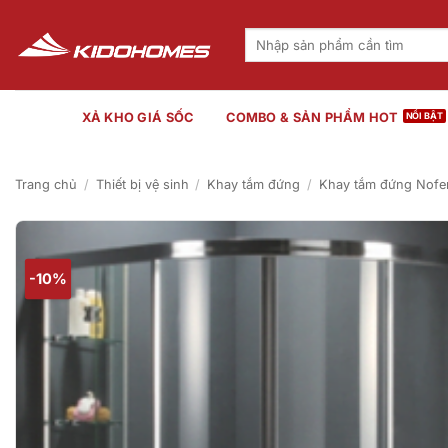
Bỏ
qua
Tìm
kiếm:
nội
dung
XẢ KHO GIÁ SỐC
COMBO & SẢN PHẨM HOT
Trang chủ
/
Thiết bị vệ sinh
/
Khay tắm đứng
/
Khay tắm đứng Nofe
-10%