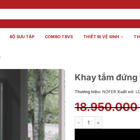
BỘ SƯU TẬP
COMBO TBVS
THIẾT BỊ VỆ SINH
TH
r
Khay tắm đứng 
Thương hiệu:
NOFER
|
Xuất xứ:
LD
18.950.00
Khay tắm đứng vách kính NOF