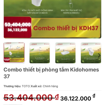
Combo thiết bị phòng tắm Kidohomes
37
Thương hiệu:
TOTO
|
Xuất xứ:
Chính hãng
53.404.000
Giá
Giá
₫
₫
36.122.000
gốc
hiệ