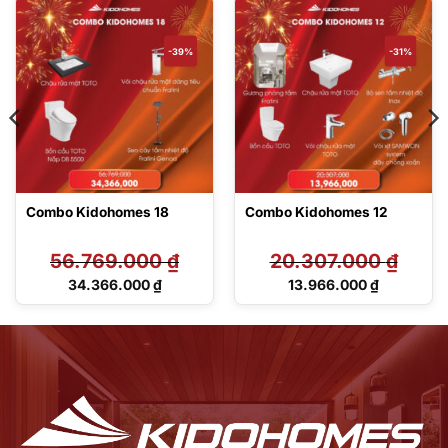
-39%
-31%
Combo Kidohomes 18
Combo Kidohomes 12
56.769.000
₫
20.307.000
₫
Giá
Giá
34.366.000
₫
13.966.000
₫
gốc
gốc
Giá
Giá
là:
là:
hiện
hiện
56.769.000 ₫.
20.307.000 ₫.
tại
tại
là:
là:
34.366.000 ₫.
13.966.000 ₫.