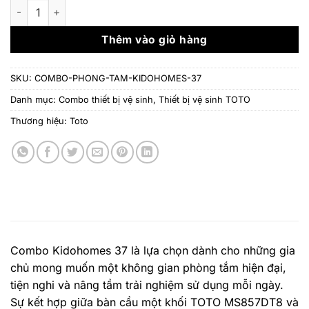
là:
tại
Combo thiết bị phòng tắm Kidohomes 37 số lượng
53.404.000 ₫.
là:
36.
Thêm vào giỏ hàng
SKU:
COMBO-PHONG-TAM-KIDOHOMES-37
Danh mục:
Combo thiết bị vệ sinh
,
Thiết bị vệ sinh TOTO
Thương hiệu:
Toto
Combo Kidohomes 37 là lựa chọn dành cho những gia
chủ mong muốn một không gian phòng tắm hiện đại,
tiện nghi và nâng tầm trải nghiệm sử dụng mỗi ngày.
Sự kết hợp giữa bàn cầu một khối TOTO MS857DT8 và