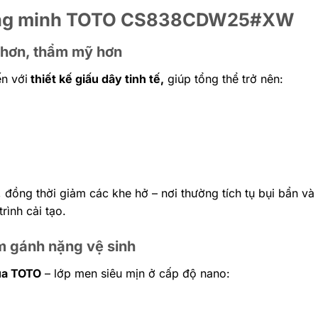
thông minh TOTO CS838CDW25#XW
g hơn, thẩm mỹ hơn
n với
thiết kế giấu dây tinh tế,
giúp tổng thể trở nên:
, đồng thời giảm các khe hở – nơi thường tích tụ bụi bẩn và
rình cải tạo.
m gánh nặng vệ sinh
ủa TOTO
– lớp men siêu mịn ở cấp độ nano: