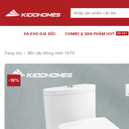
Bỏ
qua
Tìm
kiếm:
nội
dung
XẢ KHO GIÁ SỐC
COMBO & SẢN PHẨM HOT
Trang chủ
/
Bồn cầu thông minh TOTO
-19%