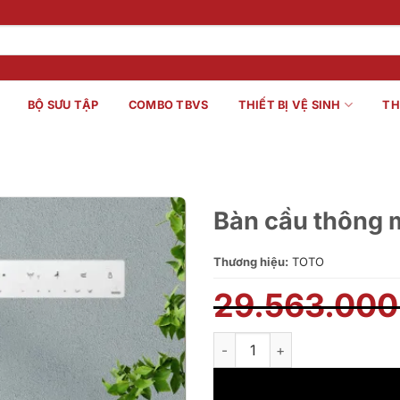
BỘ SƯU TẬP
COMBO TBVS
THIẾT BỊ VỆ SINH
TH
Bàn cầu thôn
Thương hiệu:
TOTO
29.563.00
Bàn cầu thông minh TOTO C