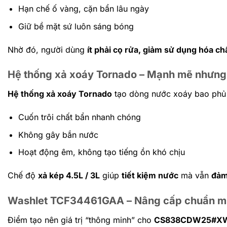
Hạn chế ố vàng, cặn bẩn lâu ngày
Giữ bề mặt sứ luôn sáng bóng
Nhờ đó, người dùng
ít phải cọ rửa, giảm sử dụng hóa ch
Hệ thống xả xoáy Tornado – Mạnh mẽ nhưng
Hệ thống xả xoáy Tornado
tạo dòng nước xoáy bao phủ 
Cuốn trôi chất bẩn nhanh chóng
Không gây bắn nước
Hoạt động êm, không tạo tiếng ồn khó chịu
Chế độ
xả kép 4.5L / 3L
giúp
tiết kiệm nước
mà vẫn
đảm
Washlet TCF34461GAA – Nâng cấp chuẩn mự
Điểm tạo nên giá trị “thông minh” cho
CS838CDW25#X