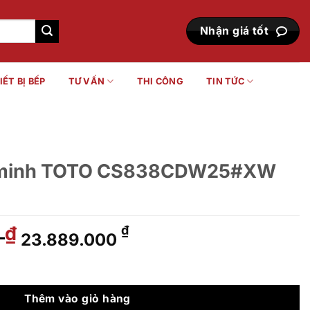
Nhận giá tốt
IẾT BỊ BẾP
TƯ VẤN
THI CÔNG
TIN TỨC
g minh TOTO CS838CDW25#XW
0
Giá
Giá
₫
₫
23.889.000
gốc
hiện
là:
tại
S838CDW25#XW số lượng
29.563.000 ₫.
là:
23.889.000 ₫.
Thêm vào giỏ hàng