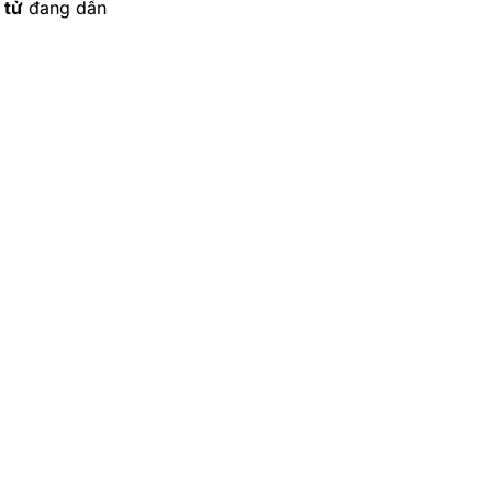
 tử
đang dần