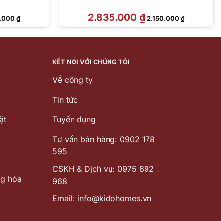
Giá
2.835.000
₫
Giá
Giá
9.000
₫
2.150.000
₫
hiện
gốc
hiện
tại
là:
tại
.000 ₫.
là:
2.835.000 ₫.
là:
3.969.000 ₫.
2.150.000 ₫
KẾT NỐI VỚI CHÚNG TÔI
Về công ty
Tin tức
ặt
Tuyển dụng
Tư vấn bán hàng: 0902 178
595
CSKH & Dịch vụ: 0975 892
ng hóa
968
Email: info@kidohomes.vn