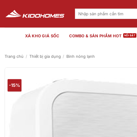
Bỏ
qua
Tìm
kiếm:
nội
dung
XẢ KHO GIÁ SỐC
COMBO & SẢN PHẨM HOT
Trang chủ
/
Thiết bị gia dụng
/
Bình nóng lạnh
-15%