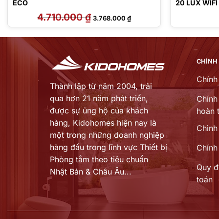
ECO
20 LUX WIFI
4.710.000
₫
Giá
Giá
3.768.000
₫
gốc
hiện
là:
tại
4.710.000 ₫.
là:
₫.
3.768.000 ₫.
CHÍNH
Chính
Thành lập từ năm 2004, trải
qua hơn 21 năm phát triển,
Chính 
được sự ủng hộ của khách
hoàn t
hàng,
Kidohomes hiện nay là
Chinh
một trong những doanh nghiệp
hàng đầu trong lĩnh vực Thiết bị
Chính
Phòng tắm theo tiêu chuẩn
Quy đ
Nhật Bản & Châu Âu...
toán