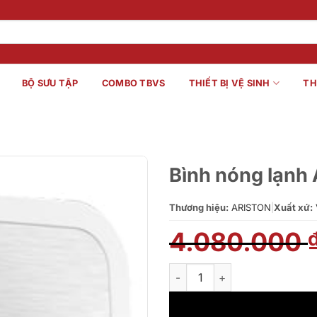
BỘ SƯU TẬP
COMBO TBVS
THIẾT BỊ VỆ SINH
TH
Bình nóng lạnh 
Thương hiệu:
ARISTON
|
Xuất xứ:
4.080.000
Bình nóng lạnh Ariston ANDRIS