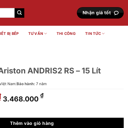
Nhận giá tốt
IẾT BỊ BẾP
TƯ VẤN
THI CÔNG
TIN TỨC
Ariston ANDRIS2 RS – 15 Lít
Việt Nam
|
Bảo hành:
7 năm
Giá
Giá
₫
₫
3.468.000
gốc
hiện
là:
tại
2 RS - 15 Lít số lượng
4.080.000 ₫.
là:
3.468.000 ₫.
Thêm vào giỏ hàng