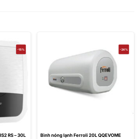
-15%
-24%
IS2 RS – 30L
Bình nóng lạnh Ferroli 20L QQEVOME