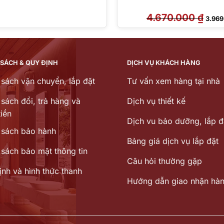
4.670.000
₫
Giá
3.96
gốc
là:
4.670
 SÁCH & QUY ĐỊNH
DỊCH VỤ KHÁCH HÀNG
 sách vận chuyển, lắp đặt
Tư vấn xem hàng tại nhà
sách đổi, trả hàng và
Dịch vụ thiết kế
iền
Dịch vu bảo dưỡng, lắp đ
 sách bảo hành
Bảng giá dịch vụ lắp đặt
 sách bảo mật thông tin
Câu hỏi thường gặp
ịnh và hình thức thanh
Hướng dẫn giao nhận hà