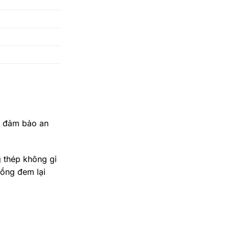
, đảm bảo an
g thép không gỉ
đồng đem lại