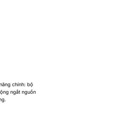
 năng chính: bộ
động ngắt nguồn
ng.