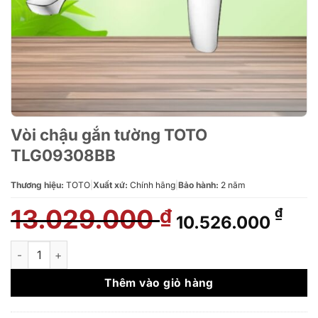
Vòi chậu gắn tường TOTO
TLG09308BB
Thương hiệu:
TOTO
|
Xuất xứ:
Chính hãng
|
Bảo hành:
2 năm
13.029.000
Giá
Giá
₫
₫
10.526.000
gốc
hiện
là:
tại
Vòi chậu gắn tường TOTO TLG09308BB số lượng
13.029.000 ₫.
là:
10.5
Thêm vào giỏ hàng