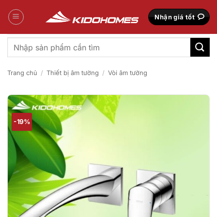
Bỏ
qua
Nhận giá tốt
nội
dung
Tìm
kiếm:
Trang chủ
/
Thiết bị âm tường
/
Vòi âm tường
-19%