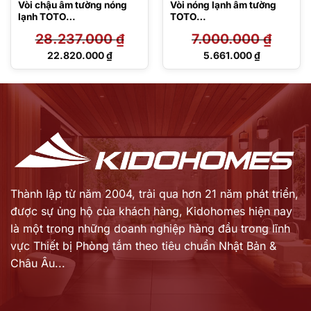
Vòi chậu âm tường nóng
Vòi nóng lạnh âm tường
lạnh TOTO
TOTO
TLG07307BB#MBL
TLS06308A/TLS01309B1
28.237.000
₫
7.000.000
₫
Giá
Giá
22.820.000
₫
5.661.000
₫
gốc
gốc
Giá
Giá
là:
là:
hiện
hiện
28.237.000 ₫.
7.000.000 ₫.
tại
tại
là:
là:
22.820.000 ₫.
5.661.000 ₫.
Thành lập từ năm 2004, trải qua hơn 21 năm phát triển,
được sự ủng hộ của khách hàng,
Kidohomes hiện nay
là một trong những doanh nghiệp hàng đầu trong lĩnh
vực Thiết bị Phòng tắm theo tiêu chuẩn Nhật Bản &
Châu Âu...